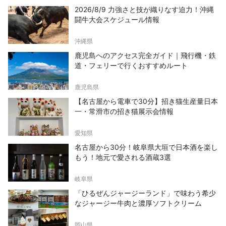
2026/8/9 力強さと技が織りなす迫力！沖縄
闘牛大会スケジュール情報
沖縄県
鹿児島へのアクセス完全ガイド｜飛行機・鉄
道・フェリーで行くおすすめルート
鹿児島県
【名古屋から電車で30分】招き猫生産量日本
一・常滑市の招き猫展示会情報
愛知県
名古屋から30分！岐阜県大垣で日本酒を楽し
もう！地元で愛される酒蔵3選
岐阜県
「ひるぜんジャージーランド」で味わう希少
なジャージー牛肉と濃厚ソフトクリーム
岡山県