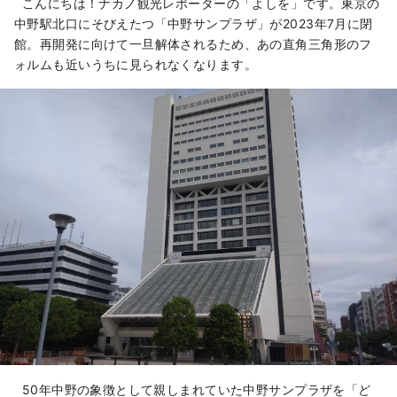
進み、まちの移り変わりが進む一方、昔なが
こんにちは！ナカノ観光レポーターの「よしを」です。東京の
らの人情味あふれる商店街が賑わっているな
中野駅北口にそびえたつ「中野サンプラザ」が2023年7月に閉
ど、中野のまちは多様な面を持っています。
館。再開発に向けて一旦解体されるため、あの直角三角形のフ
そんなまちの多様性が、約1.7万人、約120カ
ォルムも近いうちに見られなくなります。
国の人が住むというまちの特徴にもつながっ
ています。
50年中野の象徴として親しまれていた中野サンプラザを「ど