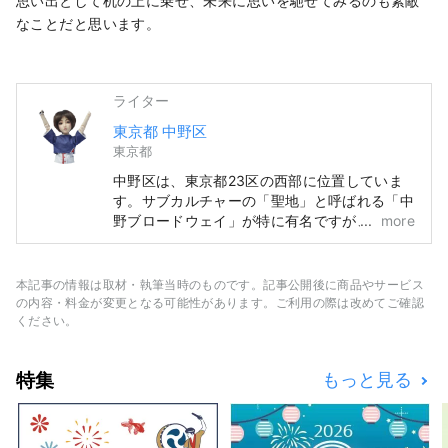
思い出として机の上に乗せ、未来に思いを馳せてみるのも素敵
なことだと思います。
ライター
東京都 中野区
東京都
中野区は、東京都23区の西部に位置していま
す。サブカルチャーの「聖地」と呼ばれる「中
野ブロードウェイ」が特に有名ですが、それ以
more
外にも歴史ある神社・仏閣やグルメなど、多く
の観光資源を有しています。 中野駅周辺で
「100年に1度」とも言われる再開発が進み、
本記事の情報は取材・執筆当時のものです。記事公開後に商品やサービス
まちの移り変わりが進む一方、昔ながらの人情
の内容・料金が変更となる可能性があります。ご利用の際は改めてご確認
味あふれる商店街が賑わっているなど、中野の
ください。
まちは多様な面を持っています。そんなまちの
多様性が、約1.7万人、約120カ国の人が住むと
特集
もっと見る
いうまちの特徴にもつながっています。