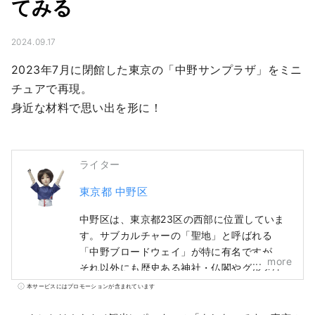
てみる
2024.09.17
2023年7月に閉館した東京の「中野サンプラザ」をミニ
チュアで再現。

身近な材料で思い出を形に！
ライター
東京都 中野区
中野区は、東京都23区の西部に位置していま
す。サブカルチャーの「聖地」と呼ばれる
「中野ブロードウェイ」が特に有名ですが、
more
それ以外にも歴史ある神社・仏閣やグルメな
ど、多くの観光資源を有しています。 中野駅
本サービスにはプロモーションが含まれています
周辺で「100年に1度」とも言われる再開発が