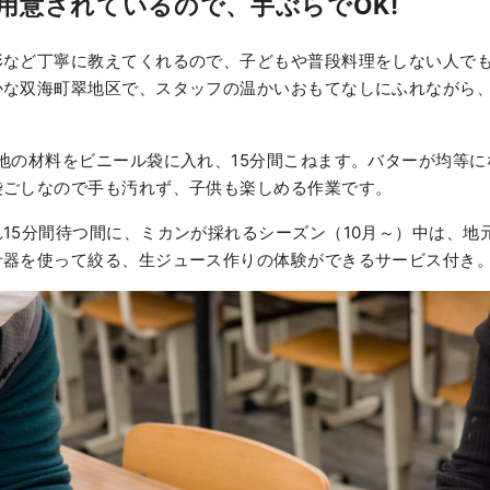
用意されているので、手ぶらでOK!
形など丁寧に教えてくれるので、子どもや普段料理をしない人で
かな双海町翠地区で、スタッフの温かいおもてなしにふれながら
地の材料をビニール袋に入れ、15分間こねます。バターが均等
袋ごしなので手も汚れず、子供も楽しめる作業です。
15分間待つ間に、ミカンが採れるシーズン（10月～）中は、地
汁器を使って絞る、生ジュース作りの体験ができるサービス付き