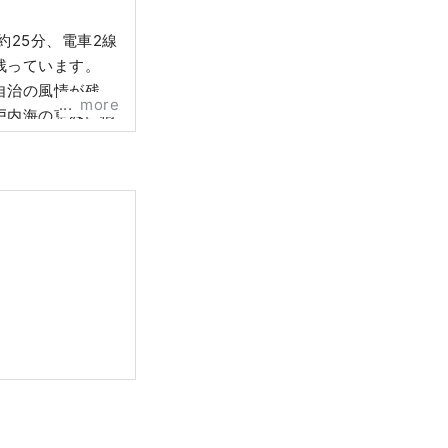
25分、電車2線
残っています。
自治の風情が残る
more
戸内海の恵みに抱
モノやコトがあふ
べたい」「こん