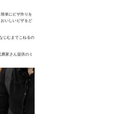
も簡単にピザ作りを
、おいしいピザをど
になじむまでこねるの
元農家さん提供のミ
。