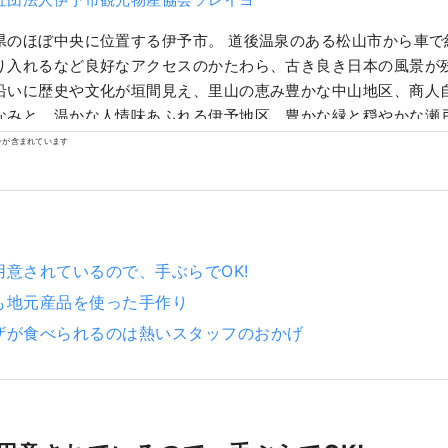
県のほぼ中央に位置する伊予市。 道後温泉のある松山市から車で約
り入れるなど良好なアクセスのかたわら、古き良き日本の風景が
沿いに歴史や文化が垣間見え、里山の恵み豊かな中山地区、商人
なみと、温かな人情味あふれる伊予地区、豊かな緑と穏やかな瀬
る双海地区。 3つの個性が彩る土地に、地元の人たちに愛される
ンが含まれています
います。 あなたの「こんな場所に行ってみたい」「あんなもの食
とをしてみたい」、それ全部、いよしにあるよ！
用意されているので、手ぶらでOK!
も地元産品を使った手作り
ザが食べられるのは熱いスタッフのおかげ