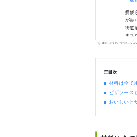
愛媛
が乗
街道
まち
かれ
本サービスにはプロモーショ
れて
なこ
目次
材料は全て
ピザソース
おいしいピ