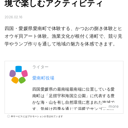
境で楽しむアクティビティ
2026.02.16
四国・愛媛県愛南町で体験する、かつおの捌き体験とヒ
オウギ貝アート体験。漁業文化が根付く港町で、競り見
学やランプ作りを通して地域の魅力を体感できます。
ライター
愛南町役場
四国愛媛県の最南端最南端に位置している愛
南町は「足摺宇和海国立公園」に代表する豊
かな海・山を有し自然環境に恵まれた地域で
more
す。気候は四季を通じて温暖でサンゴや熱帯
魚などを見ることもできます。
本サービスにはプロモーションが含まれています