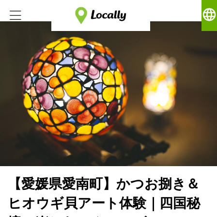
language
【愛媛県愛南町】かつお捌き＆
ヒオウギ貝アート体験｜四国秘