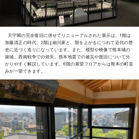
天守閣の完全復旧に併せてリニューアルされた展示は、1階は
加藤清正の時代、2階は細川家と、階を上がるにつれて近代の歴
史に近づく造りになっています。また、模型や映像で熊本城の
築城、西南戦争での焼失、熊本地震での被災や復旧について分
かりやすく解説しています。6階の展望フロアからは熊本の町並
みが一望できます。