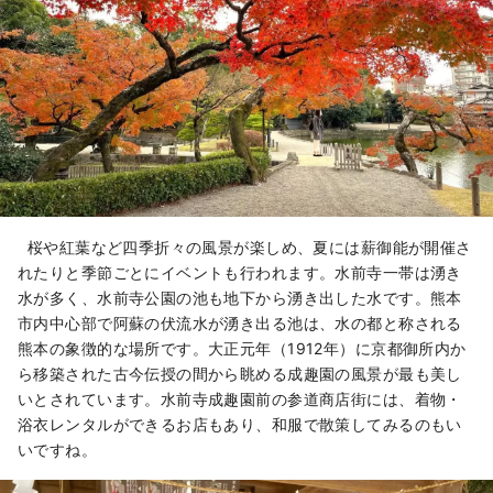
桜や紅葉など四季折々の風景が楽しめ、夏には薪御能が開催さ
れたりと季節ごとにイベントも行われます。水前寺一帯は湧き
水が多く、水前寺公園の池も地下から湧き出した水です。熊本
市内中心部で阿蘇の伏流水が湧き出る池は、水の都と称される
熊本の象徴的な場所です。大正元年（1912年）に京都御所内か
ら移築された古今伝授の間から眺める成趣園の風景が最も美し
いとされています。水前寺成趣園前の参道商店街には、着物・
浴衣レンタルができるお店もあり、和服で散策してみるのもい
いですね。