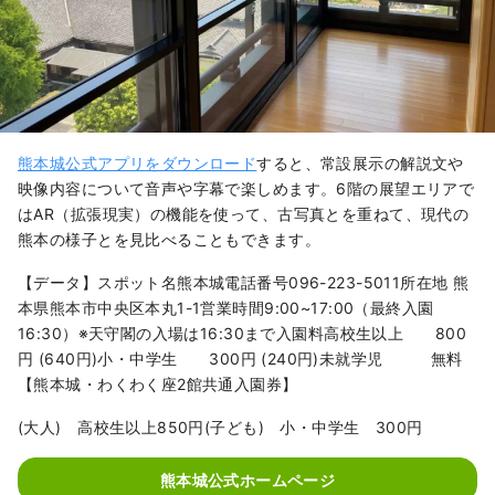
熊本城公式アプリをダウンロード
すると、常設展示の解説文や
映像内容について音声や字幕で楽しめます。6階の展望エリアで
はAR（拡張現実）の機能を使って、古写真とを重ねて、現代の
熊本の様子とを見比べることもできます。
【データ】スポット名熊本城電話番号096-223-5011所在地 熊
本県熊本市中央区本丸1-1営業時間9:00~17:00（最終入園
16:30）※天守閣の入場は16:30まで入園料高校生以上 800
円 (640円)小・中学生 300円 (240円)未就学児 無料
【熊本城・わくわく座2館共通入園券】
(大人) 高校生以上850円(子ども) 小・中学生 300円
熊本城公式ホームページ