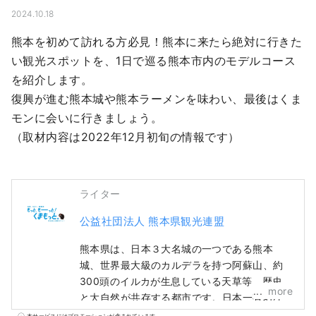
2024.10.18
熊本を初めて訪れる方必見！熊本に来たら絶対に行きた
い観光スポットを、1日で巡る熊本市内のモデルコース
を紹介します。

復興が進む熊本城や熊本ラーメンを味わい、最後はくま
モンに会いに行きましょう。

（取材内容は2022年12月初旬の情報です）
ライター
公益社団法人 熊本県観光連盟
熊本県は、日本３大名城の一つである熊本
城、世界最大級のカルデラを持つ阿蘇山、約
300頭のイルカが生息している天草等、歴史
more
と大自然が共存する都市です。日本一有名な
ご当地キャラくまモンの故郷であり、街のど
本サービスにはプロモーションが含まれています