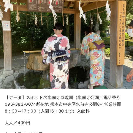
【データ】スポット名水前寺成趣園（水前寺公園）電話番号
096-383-0074所在地 熊本市中央区水前寺公園8-1営業時間
8：30～17：00（入園16：30まで）入館料
大人／400円