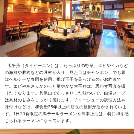
太平燕（タイピーエン）は、たっぷりの野菜、エビやイカなど
の海鮮や豚肉などの具材が入り、見た目はチャンポン、でも麺
はヘルシーな春雨を使用。揚げ玉子を乗っけるのがお約束で
す。エビやあさりがのった華やかな太平燕は、思わず写真を撮
りたくなります。具沢山であっさりした味わいで、白湯スープ
は具材の甘みをしっかり感じます。チャーシューの調理方法や
味付けなどは、和食歴25年以上の店長の技術が活かされていま
す。1日20食限定の馬テールラーメンや熊本正油は、特に和を感
じられるラーメンになっています。