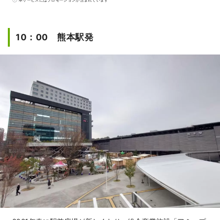
こかでくまモンに出合えるかもしれないドキ
ドキがあります！また、世界的に有名な漫画
ワンピースの作家尾田栄一郎の故郷でもあ
10：00 熊本駅発
り、県内各地で麦わらの一味の銅像を見るこ
ともできます。県内各地で取れた新鮮な食材
で作る料理とお酒はどれも美味しいです。皆
さんの５感を癒してくれる熊本県へ是非遊び
に来てください！