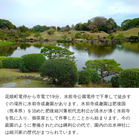
花畑町電停から市電で19分。水前寺公園電停で下車して徒歩す
ぐの場所に水前寺成趣園があります。水前寺成趣園は肥後国
（熊本県）を治めた肥後細川藩初代忠利公が清水が沸く水前寺
を気に入り、御茶屋として作事したことから始まります。今の
庭園のように整備されたのは綱利公の代で、園内の出水神社に
は細川家の歴代がまつられています。