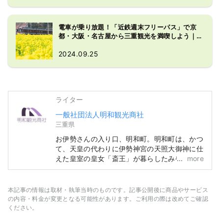
電車が乗り放題！「近鉄週末フリーパス」で京
都・大阪・名古屋から三重観光を満喫しよう｜利
用法用や諸注意のまとめ
2024.09.25
ライター
一般社団法人明和観光商社
三重県
お伊勢さんの入り口、明和町。明和町は、かつ
て、天皇の代わりに伊勢神宮の天照大御神に仕
えた皇室の皇女「斎王」が暮らしたみやこ「斎
more
宮」が史跡として眠るまちです。
本記事の情報は取材・執筆当時のものです。記事公開後に商品やサービス
の内容・料金が変更となる可能性があります。ご利用の際は改めてご確認
ください。