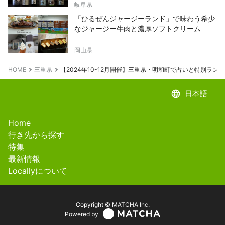
岐阜県
「ひるぜんジャージーランド」で味わう希少
なジャージー牛肉と濃厚ソフトクリーム
岡山県
HOME
三重県
【2024年10-12月開催】三重県・明和町で占いと特別ラ
language
日本語
Home
行き先から探す
特集
最新情報
Locallyについて
Copyright © MATCHA Inc.
Powered by