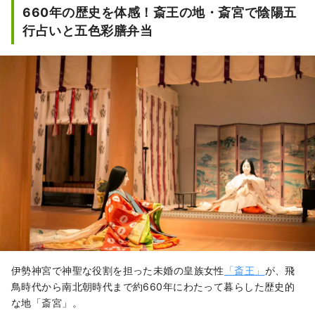
660年の歴史を体感！斎王の地・斎宮で陰陽五
行占いと五色彩膳弁当
伊勢神宮で神聖な役割を担った未婚の皇族女性
「斎王」
が、飛
鳥時代から南北朝時代まで約660年にわたって暮らした歴史的
な地「斎宮」。