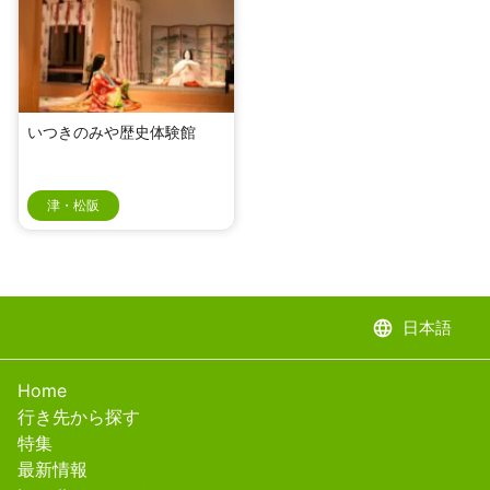
いつきのみや歴史体験館
津・松阪
language
日本語
Home
行き先から探す
特集
最新情報