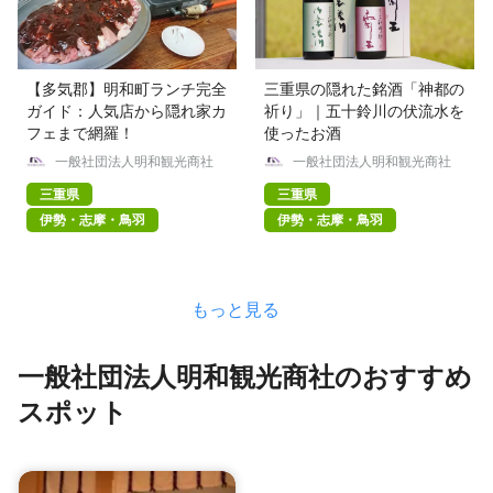
【多気郡】明和町ランチ完全
三重県の隠れた銘酒「神都の
ガイド：人気店から隠れ家カ
祈り」｜五十鈴川の伏流水を
フェまで網羅！
使ったお酒
一般社団法人明和観光商社
一般社団法人明和観光商社
三重県
三重県
伊勢・志摩・鳥羽
伊勢・志摩・鳥羽
もっと見る
一般社団法人明和観光商社のおすすめ
スポット