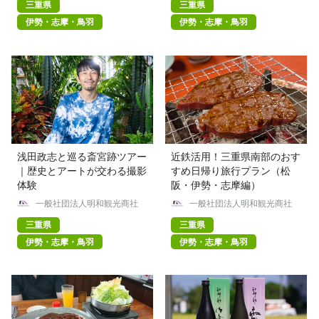
三重県
三重県
伊勢・志摩・鳥羽
伊勢・志摩・鳥羽
浅田政志と巡る斎宮跡ツアー
近鉄活用！三重県南部のおす
｜歴史とアートが交わる撮影
すめ日帰り旅行プラン（松
体験
阪・伊勢・志摩編）
一般社団法人明和観光商社
一般社団法人明和観光商社
三重県
三重県
伊勢・志摩・鳥羽
伊勢・志摩・鳥羽