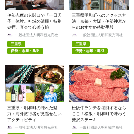
伊勢志摩の玄関口で「一日氏
三重県明和町へのアクセス方
子」体験。神域の清掃と特別
法｜京都・大阪・伊勢神宮か
参拝、直会で心整う旅
らのおすすめ移動手段
一般社団法人明和観光商社
一般社団法人明和観光商社
三重県
三重県
伊勢・志摩・鳥羽
伊勢・志摩・鳥羽
三重県・明和町の隠れた魅
松阪牛ランチを堪能するなら
力：海外旅行者が見逃せない
ここ！松阪・明和町で味わう
アクティビティ
贅沢ステーキ
一般社団法人明和観光商社
一般社団法人明和観光商社