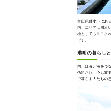
富山県射水市にあ
内川エリアは川沿
地としても注目さ
です。
港町の暮らし
内川は海と海をつな
係留され、今も重
で暮らす人たちの