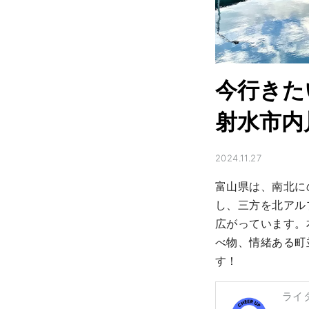
今行きた
射水市内
2024.11.27
富山県は、南北に
し、三方を北アル
広がっています。
べ物、情緒ある町
す！
ライ