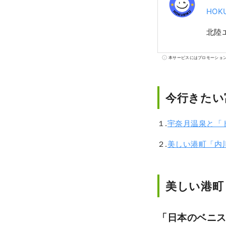
HOKU
北陸
本サービスにはプロモーショ
今行きたい
１.
宇奈月温泉と「
２.
美しい港町「内
美しい港町
「日本のベニ