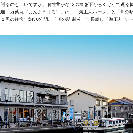
て巡るのもいいですが、個性豊かな12の橋を下からくぐって巡る
光船「万葉丸（まんようまる）」は、「海王丸パーク」と「川の駅
１周の往復で約50分間、「川の駅 新湊」で乗船し「海王丸パー