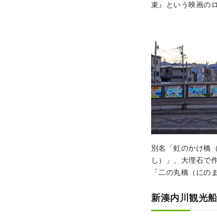
束』という映画の
別名「虹のかけ橋
し）」、大理石で
「二の丸橋（にの
新湊内川観光