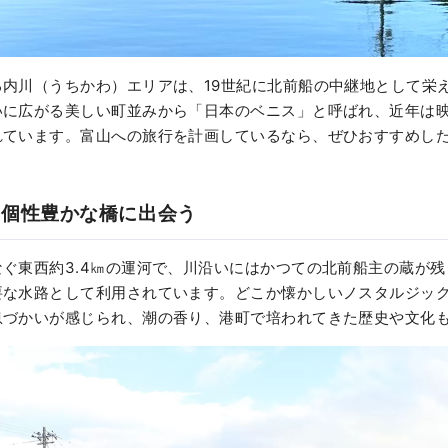
る内川（うちかわ）エリアは、19世紀に北前船の中継地として栄
いに広がる美しい町並みから「日本のベニス」と呼ばれ、近年は
れています。富山への旅行を計画しているなら、ぜひおすすめし
と個性豊かな橋に出会う
ぐ東西約3.4㎞の運河で、川沿いにはかつての北前船主の蔵が
要な水路として利用されています。どこか懐かしいノスタルジッ
息づかいが感じられ、潮の香り、港町で培われてきた歴史や文化