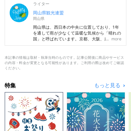
ライター
岡山県観光連盟
岡山県
岡山県は、西日本の中央に位置しており、1年
を通して雨が少なくて温暖な気候から「晴れの
国」と呼ばれています。京都、大阪、広島の有
more
名観光地めぐりの中間地点でアクセス便利！瀬
戸大橋を経由して四国に渡る際の玄関口でもあ
ります。 また、「フルーツ王国岡山」とも呼
本記事の情報は取材・執筆当時のものです。記事公開後に商品やサービス
ばれ、瀬戸内の温暖な気候の中、太陽を浴びた
の内容・料金が変更となる可能性があります。ご利用の際は改めてご確認
フルーツは、甘さ、香り、味ともに最高品質。
ください。
白桃をはじめ、マスカットやピオーネなど、旬
のフルーツが味わえます！ 「岡山城」や日本
特集
もっと見る
三名園の「岡山後楽園」、倉敷美観地区といっ
た、歴史、文化、アートなど世界に誇る観光ス
ポットもあります！