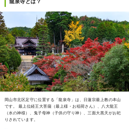
龍泉寺とは？
もに最高品質。 白桃をはじめ、マスカットや
ピオーネなど、旬のフルーツが味わえます！
「岡山城」や日本三名園の「岡山後楽園」、
倉敷美観地区といった、歴史、文化、アート
など世界に誇る観光スポットもあります！
岡山市北区足守に位置する「龍泉寺」は、日蓮宗最上教の本山
です。 最上位経王大菩薩（最上様・お稲荷さん）、八大龍王
（水の神様）、鬼子母神（子供の守り神）、三面大黒天がお祀
りされています。