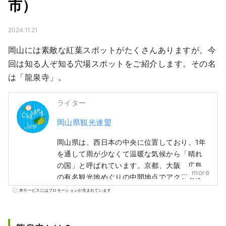
市）
2024.11.21
岡山には素敵な紅葉スポットがたくさんありますが、今
回は知る人ぞ知る穴場スポットをご紹介します。その名
は「龍泉寺」。
ライター
岡山県観光連盟
岡山県は、西日本の中央に位置しており、1年
を通して雨が少なくて温暖な気候から「晴れ
の国」と呼ばれています。京都、大阪、広島
more
の有名観光地めぐりの中間地点でアクセス便
利！瀬戸大橋を経由して四国に渡る際の玄関
本サービスにはプロモーションが含まれています
口でもあります。 また、「フルーツ王国岡
山」とも呼ばれ、瀬戸内の温暖な気候の中、
太陽を浴びたフルーツは、甘さ、香り、味と