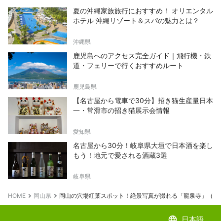
夏の沖縄家族旅行におすすめ！ オリエンタル
ホテル 沖縄リゾート＆スパの魅力とは？
沖縄県
鹿児島へのアクセス完全ガイド｜飛行機・鉄
道・フェリーで行くおすすめルート
鹿児島県
【名古屋から電車で30分】招き猫生産量日本
一・常滑市の招き猫展示会情報
愛知県
名古屋から30分！岐阜県大垣で日本酒を楽し
もう！地元で愛される酒蔵3選
岐阜県
HOME
岡山県
岡山の穴場紅葉スポット！絶景写真が撮れる「龍泉寺」（岡
language
日本語