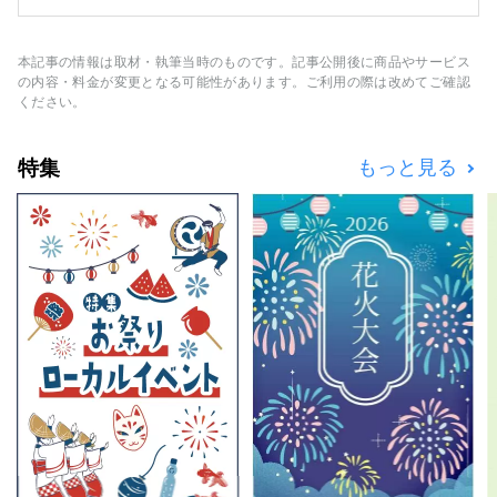
っています。 瀬戸内の穏やかな気候と世界に
誇る他島美と、専属シェフが手掛けるお食事付
をお客様だけの特別な空間でお楽しみいただけ
本記事の情報は取材・執筆当時のものです。記事公開後に商品やサービス
ます。 地上では体験できない"非日常"をお届
の内容・料金が変更となる可能性があります。ご利用の際は改めてご確認
けいたします。
ください。
特集
もっと見る