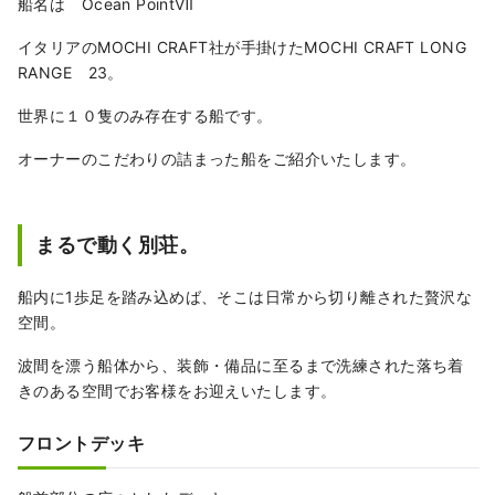
いただけます。 地上では体験できない"非日
船名は Ocean PointⅦ
常"をお届けいたします。
イタリアのMOCHI CRAFT社が手掛けたMOCHI CRAFT LONG
RANGE 23。
世界に１０隻のみ存在する船です。
オーナーのこだわりの詰まった船をご紹介いたします。
まるで動く別荘。
船内に1歩足を踏み込めば、そこは日常から切り離された贅沢な
空間。
波間を漂う船体から、装飾・備品に至るまで洗練された落ち着
きのある空間でお客様をお迎えいたします。
フロントデッキ