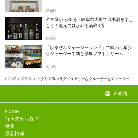
愛知県
名古屋から30分！岐阜県大垣で日本酒を楽し
もう！地元で愛される酒蔵3選
岐阜県
「ひるぜんジャージーランド」で味わう希少
なジャージー牛肉と濃厚ソフトクリーム
岡山県
HOME
広島県
イタリア製のラグジュアリーなクルーザーをチャーター ～
language
日本語
Home
行き先から探す
特集
最新情報