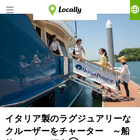
language
イタリア製のラグジュアリーな
クルーザーをチャーター ～船