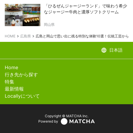
「ひるぜんジャージーランド」で味わう希少
なジャージー牛肉と濃厚ソフトクリーム
岡山県
HOME
広島県
広島と岡山で思い出に残る特別な体験10選！伝統工芸からグ
language
日本語
Home
行き先から探す
特集
最新情報
Locallyについて
Copyright © MATCHA Inc.
Powered by