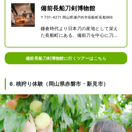
備前長船刀剣博物館
〒701-4271 岡山県瀬戸内市長船町長船966
鎌倉時代より日本刀の産地として栄え
た長船町にある、備前刀を中心に刀剣
を展示している全国でもめずらしい博
物館。敷地内には鍛刀場があり、日本
刀の古式鍛錬、刀装製作、刀身への彫
備前長船刀剣博物館に行くツアーはこちら
刻、研ぎなどの、さまざまな日本刀に
関する製作工程を実際に見学する事が
できます。月に１度、1200度の高熱で
玉鋼（たまはがね）を打ち延ばす「古
8. 桃狩り体験（岡山県赤磐市・新見市）
式鍛錬」の見学も可能で、海外の日本
刀ファンも押し寄せるほど人気になっ
ています。職人が力強く鋼を打ち、火
花が飛び散る様子は迫力満点！
&ldquo;相槌を打つ&rdquo;という言
葉の語源となった作業です。