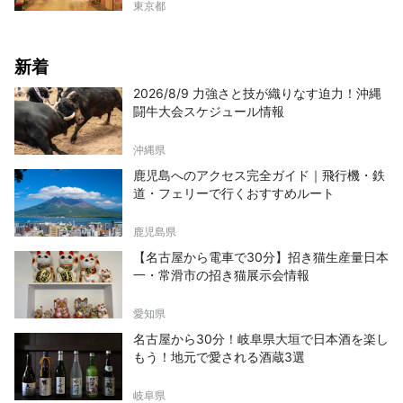
東京都
新着
2026/8/9 力強さと技が織りなす迫力！沖縄
闘牛大会スケジュール情報
沖縄県
鹿児島へのアクセス完全ガイド｜飛行機・鉄
道・フェリーで行くおすすめルート
鹿児島県
【名古屋から電車で30分】招き猫生産量日本
一・常滑市の招き猫展示会情報
愛知県
名古屋から30分！岐阜県大垣で日本酒を楽し
もう！地元で愛される酒蔵3選
岐阜県