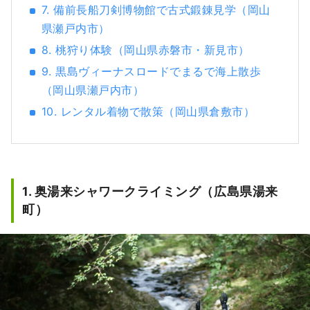
7. 備前長船刀剣博物館で古式鍛錬見学（岡山
県瀬戸内市）
8. 桃狩り体験（岡山県赤磐市・新見市）
9. 黒島ヴィーナスロードでまるで海上散歩
（岡山県瀬戸内市）
10. レンタル着物で散策（岡山県倉敷市）
1. 奥湯来シャワークライミング（広島県湯来
町）