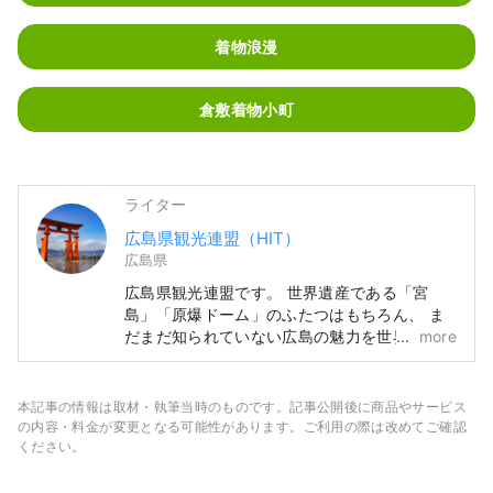
着物浪漫
倉敷着物小町
ライター
広島県観光連盟（HIT）
広島県
広島県観光連盟です。 世界遺産である「宮
島」「原爆ドーム」のふたつはもちろん、 ま
だまだ知られていない広島の魅力を世界中に発
more
信します。 広島といえば‥‥ たっぷりソースの
お好み焼き。透き通ったスープの尾道ラーメ
ン。 広島名物であるカキと、タコ・タイ・ア
本記事の情報は取材・執筆当時のものです。記事公開後に商品やサービス
ナゴといった四季折々の瀬戸内さかな。 レモ
の内容・料金が変更となる可能性があります。ご利用の際は改めてご確認
ンは生産量日本一。みかんやぶどうも粒が大き
ください。
くおいしい。 神楽や壬生（みぶ）の花田植な
ど地域ならではのイベントも。 しまなみ海道