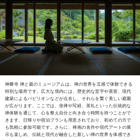
神勝寺 禅と庭のミュージアムは、禅の世界を五感で体験できる
特別な場所です。広大な境内には、歴史的な堂宇や茶室、現代
建築によるパビリオンなどが点在し、それらを繋ぐ美しい庭園
が広がります。ここでは、坐禅や写経、茶礼といった伝統的な
禅体験を通じて、心を整え自分と向き合う時間を持つことがで
きます。日帰りや宿泊プランも用意されており、初めての方で
も気軽に参加可能です。さらに、禅画の名作や現代アートの展
示も楽しめ、伝統と現代が融合した新しい禅の世界を体感でき