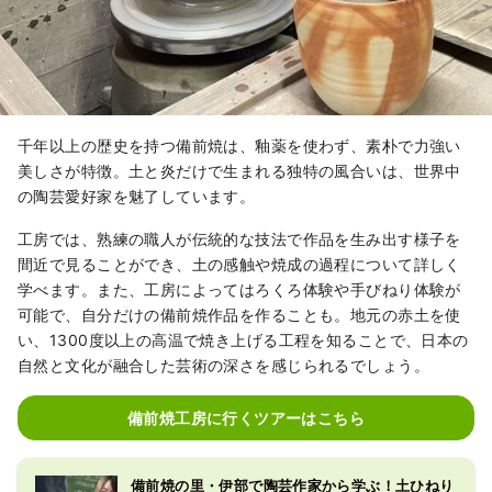
千年以上の歴史を持つ備前焼は、釉薬を使わず、素朴で力強い
美しさが特徴。土と炎だけで生まれる独特の風合いは、世界中
の陶芸愛好家を魅了しています。
工房では、熟練の職人が伝統的な技法で作品を生み出す様子を
間近で見ることができ、土の感触や焼成の過程について詳しく
学べます。また、工房によってはろくろ体験や手びねり体験が
可能で、自分だけの備前焼作品を作ることも。地元の赤土を使
い、1300度以上の高温で焼き上げる工程を知ることで、日本の
自然と文化が融合した芸術の深さを感じられるでしょう。
備前焼工房に行くツアーはこちら
備前焼の里・伊部で陶芸作家から学ぶ！土ひねり