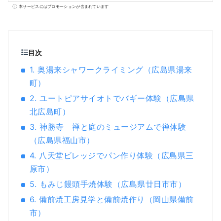
のお好み焼き。透き通ったスープの尾道ラー
本サービスにはプロモーションが含まれています
メン。 広島名物であるカキと、タコ・タイ・
アナゴといった四季折々の瀬戸内さかな。 レ
モンは生産量日本一。みかんやぶどうも粒が
大きくおいしい。 神楽や壬生（みぶ）の花田
目次
植など地域ならではのイベントも。 しまなみ
1. 奥湯来シャワークライミング（広島県湯来
海道でのサイクリングやトレッキング、スキ
町）
ー・スノーボードなど アクティビティーも充
実。
2. ユートピアサイオトでバギー体験（広島県
北広島町）
3. 神勝寺 禅と庭のミュージアムで禅体験
（広島県福山市）
4. 八天堂ビレッジでパン作り体験（広島県三
原市）
5. もみじ饅頭手焼体験（広島県廿日市市）
6. 備前焼工房見学と備前焼作り（岡山県備前
市）