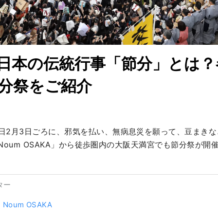
日本の伝統行事「節分」とは？
分祭をご紹介
日2月3日ごろに、邪気を払い、無病息災を願って、豆まきな
l Noum OSAKA」から徒歩圏内の大阪天満宮でも節分祭が開
ター
l Noum OSAKA