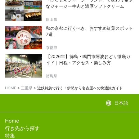
なジャージー牛肉と濃厚ソフトクリーム
岡山県
秋の京都に行くべき、おすすめ紅葉スポット
7選
京都府
【2026年】徳島・鳴門市阿波おどり徹底ガ
イド｜日程・アクセス・楽しみ方
徳島県
HOME
三重県
近鉄特急で行く！伊勢から名古屋への快適旅ガイド
language
日本語
Home
行き先から探す
特集