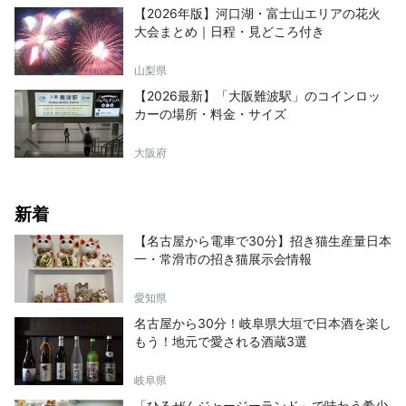
【2026年版】河口湖・富士山エリアの花火
大会まとめ｜日程・見どころ付き
山梨県
【2026最新】「大阪難波駅」のコインロッ
カーの場所・料金・サイズ
大阪府
新着
【名古屋から電車で30分】招き猫生産量日本
一・常滑市の招き猫展示会情報
愛知県
名古屋から30分！岐阜県大垣で日本酒を楽し
もう！地元で愛される酒蔵3選
岐阜県
「ひるぜんジャージーランド」で味わう希少