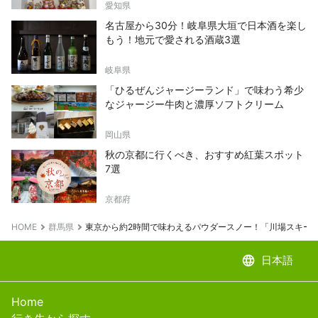
愛知県
名古屋から30分！岐阜県大垣で日本酒を楽し
もう！地元で愛される酒蔵3選
岐阜県
「ひるぜんジャージーランド」で味わう希少
なジャージー牛肉と濃厚ソフトクリーム
岡山県
秋の京都に行くべき、おすすめ紅葉スポット
7選
京都府
HOME
群馬県
東京から約2時間で味わえるパウダースノー！「川場スキー
language
日本語
Home