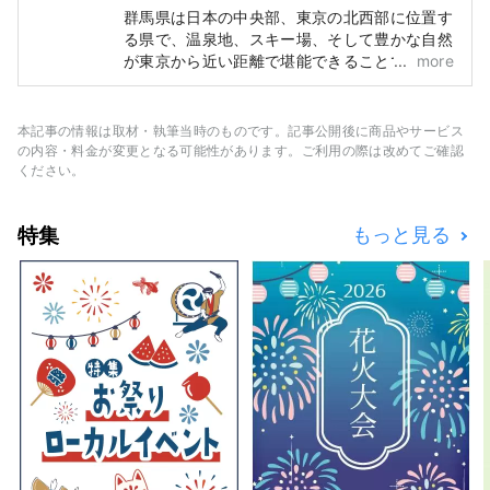
群馬県は日本の中央部、東京の北西部に位置す
る県で、温泉地、スキー場、そして豊かな自然
が東京から近い距離で堪能できることで知られ
more
ています。山、湿原、湖など美しい自然に囲ま
れた魅力的な温泉地が点在し、日常の喧騒から
離れてゆったりと過ごしたい方やアウトドアア
本記事の情報は取材・執筆当時のものです。記事公開後に商品やサービス
クティビティを楽しんで気分転換をしたい方に
の内容・料金が変更となる可能性があります。ご利用の際は改めてご確認
最適です。一方、養蚕や工芸の伝統が色濃く残
ください。
る小都市では、日本文化に浸ることができま
す。 東京から交通の要衝である高崎市まで新
特集
もっと見る
幹線に乗れば約1時間で来ることができるた
め、日帰りの観光も楽しめますが、複数日の滞
在でより群馬の魅力に浸ることができます。