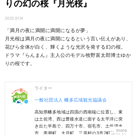
りの幻の桜『月光桜』
2025.01.14
「満月の夜に満開に満開になるが夢」

月光桜は満月の夜に満開になるという言い伝えがあり、
花びら全体が白く、輝くような光沢を発する幻の桜。

ドラマ『らんまん』主人公のモデル牧野富太郎博士ゆか
りの桜です。
ライター
一般社団法人 幡多広域観光協議会
高知県幡多地域は四国の西南端に位置し、東
は土佐湾、西は豊後水道に面する太平洋に突
き出た半島で、四万十市、宿毛市、土佐清水
more
市、黒潮町、大月町、三原村の3市2町1村から