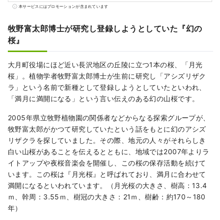
構成されています。 全国的に有名な四万十川
本サービスにはプロモーションが含まれています
や足摺岬をはじめ、沿岸を流れる黒潮の恵
み、全国でもトップの森林面積を誇る山の恵
牧野富太郎博士が研究し登録しようとしていた『幻の
み豊かな自然大国です。
桜』
大月町役場にほど近い長沢地区の丘陵に立つ1本の桜、「月光
桜」。植物学者牧野富太郎博士が生前に研究し「アシズリザク
ラ」という名前で新種として登録しようとしていたといわれ、
「満月に満開になる」という言い伝えのある幻の山桜です。
2005年県立牧野植物園の関係者などからなる探索グループが、
牧野富太郎がかつて研究していたという話をもとに幻のアシズ
リザクラを探していました。その際、地元の人々がそれらしき
白い山桜があることを伝えるとともに、地域では2007年よりラ
イトアップや夜桜音楽会を開催し、この桜の保存活動を続けて
います。この桜は『月光桜』と呼ばれており、満月に合わせて
満開になるといわれています。（月光桜の大きさ、樹高：13.4
ｍ、幹周：3.55ｍ、樹冠の大きさ：21ｍ、樹齢：約170～180
年）