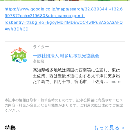
https://www.google.co.jp/maps/search/32.839344,+132.6
99787?coh=219680&utm_campaign=tt-
rcs&entry=tts&g_ep=EgoyMDI1MDEwOC4wIPu8ASoASAFQ
Aw%3D%3D
ライター
一般社団法人 幡多広域観光協議会
高知県
高知県幡多地域は四国の西南端に位置し、東は
土佐湾、西は豊後水道に面する太平洋に突き出
た半島で、四万十市、宿毛市、土佐清水市、黒
more
潮町、大月町、三原村の3市2町1村から構成さ
れています。 全国的に有名な四万十川や足摺
岬をはじめ、沿岸を流れる黒潮の恵み、全国で
本記事の情報は取材・執筆当時のものです。記事公開後に商品やサービス
もトップの森林面積を誇る山の恵み豊かな自然
の内容・料金が変更となる可能性があります。ご利用の際は改めてご確認
大国です。
ください。
特集
もっと見る