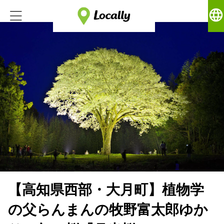
language
【高知県西部・大月町】植物学
の父らんまんの牧野富太郎ゆか