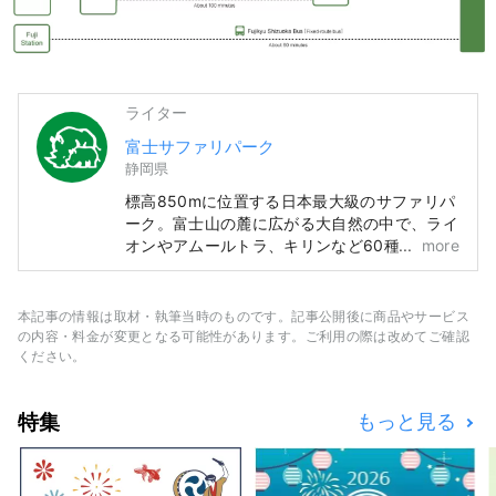
ライター
富士サファリパーク
静岡県
標高850mに位置する日本最大級のサファリパ
ーク。富士山の麓に広がる大自然の中で、ライ
オンやアムールトラ、キリンなど60種・約
more
800頭の動物たちがのびのび暮らしています。
園内は「サファリゾーン」と「ふれあいゾー
ン」に分かれていて、自然豊かな環境の中で動
本記事の情報は取材・執筆当時のものです。記事公開後に商品やサービス
物たちをじっくり観察したり、ふれあいを楽し
の内容・料金が変更となる可能性があります。ご利用の際は改めてご確認
むことができます。
ください。
特集
もっと見る