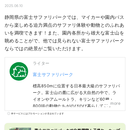
2025.06.10
静岡県の富士サファリパークでは、マイカーや園内バス
から楽しめる迫力満点のサファリ体験や動物とのふれあ
いを満喫できます！また、園内各所から雄大な富士山を
眺めることがで、他では見られない富士サファリパーク
ならではの絶景がご覧いただけます。
ライター
富士サファリパーク
標高850mに位置する日本最大級のサファリパ
ーク。富士山の麓に広がる大自然の中で、ラ
イオンやアムールトラ、キリンなど60種・約
more
800頭の動物たちがのびのび暮らしていま
す。 園内は「サファリゾーン」と「ふれあい
本サービスにはプロモーションが含まれています
ゾーン」に分かれていて、自然豊かな環境の
中で動物たちをじっくり観察したり、ふれあ