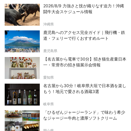
2026/8/9 力強さと技が織りなす迫力！沖縄
闘牛大会スケジュール情報
沖縄県
鹿児島へのアクセス完全ガイド｜飛行機・鉄
道・フェリーで行くおすすめルート
鹿児島県
【名古屋から電車で30分】招き猫生産量日本
一・常滑市の招き猫展示会情報
愛知県
名古屋から30分！岐阜県大垣で日本酒を楽し
もう！地元で愛される酒蔵3選
岐阜県
「ひるぜんジャージーランド」で味わう希少
なジャージー牛肉と濃厚ソフトクリーム
岡山県