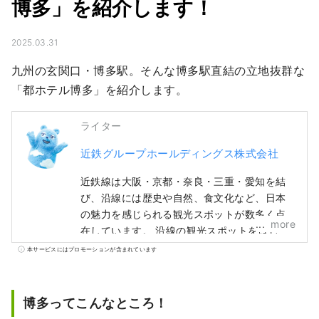
博多」を紹介します！
2025.03.31
九州の玄関口・博多駅。そんな博多駅直結の立地抜群な
「都ホテル博多」を紹介します。
ライター
近鉄グループホールディングス株式会社
近鉄線は大阪・京都・奈良・三重・愛知を結
び、沿線には歴史や自然、食文化など、日本
の魅力を感じられる観光スポットが数多く点
more
在しています。 沿線の観光スポットをはじ
め、おすすめのレストランやホテル、旅行中
本サービスにはプロモーションが含まれています
にあると便利な情報まで、近鉄沿線の旅に役
立つ情報をお届けします。 カバー写真は三重
県の英虞湾。真珠のふるさととして知られる
博多ってこんなところ！
この湾では、大小の島々が織りなす穏やかな