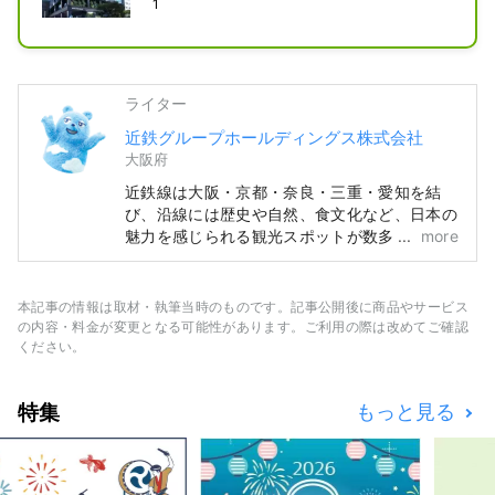
1
ライター
近鉄グループホールディングス株式会社
大阪府
近鉄線は大阪・京都・奈良・三重・愛知を結
び、沿線には歴史や自然、食文化など、日本の
魅力を感じられる観光スポットが数多く点在し
more
ています。 沿線の観光スポットをはじめ、お
すすめのレストランやホテル、旅行中にあると
便利な情報まで、近鉄沿線の旅に役立つ情報を
本記事の情報は取材・執筆当時のものです。記事公開後に商品やサービス
お届けします。 カバー写真は三重県の英虞
の内容・料金が変更となる可能性があります。ご利用の際は改めてご確認
湾。真珠のふるさととして知られるこの湾で
ください。
は、大小の島々が織りなす穏やかな景色の中を
巡るクルージングがおすすめです。
特集
もっと見る