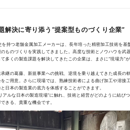
題解決に寄り添う“提案型ものづくり企業”
歴史を持つ老舗金属加工メーカーは、長年培った精密加工技術を基
想のものづくりを実践してきました。高度な技術とノウハウを武
て多くの製造課題を解決してきたこの企業は、まさに“現場力”
業承継の葛藤、新規事業への挑戦、逆境を乗り越えてきた成長の
会をご用意。さらに現場では、熟練技術者による曲げ加工や溶接
力と日本の製造業の底力を体感することができます。
リアルな日本の製造現場”に触れ、技術と経営がどのように結び
解できる、貴重な機会です。