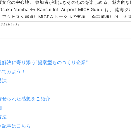
阪文化の中心地。 参加者が街歩きそのものを楽しめる、魅力的なM
・アクセスを起点にMICEをトータルで支援。 会期前後には、大
観光（企業訪問・工場見学）を組み合わせた周遊プランもご提案し
ンが含まれています
/www.japanrootsguide.com/jp 『本アカウントは南海電気鉄道株式会社によっ
。』 【写真説明】 １．関西国際空港と難波を直結する特急Rapi:t
道頓堀の街並み
題解決に寄り添う“提案型ものづくり企業”
いてみよう！
講演
寄せられた感想をご紹介
細
方法
き記事はこちら