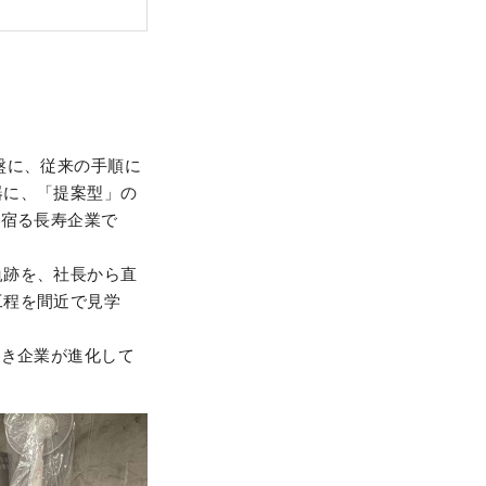
盤に、従来の手順に
器に、「提案型」の
が宿る長寿企業で
軌跡を、社長から直
工程を間近で見学
つき企業が進化して