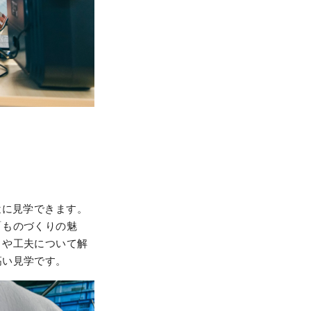
近に見学できます。
「ものづくりの魅
トや工夫について解
高い見学です。