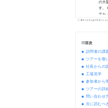
の大
す。 Osaka Namba ⇔ Kansai Intl Airport MICE Guide は、 南海グループの会場・ホ
テル
産業
本サービスにはプロモーショ
https:/
て運営されています
２．
目次
訪問者の課
ツアーを覗
社長からの
工場見学
参加者から
ツアーの詳
問い合わせ
次に読むべ