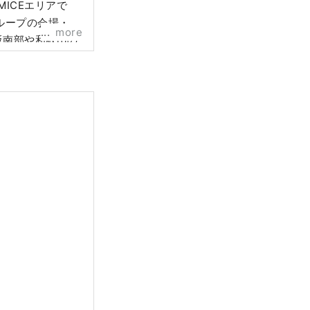
ICEエリアで
more
阪南部や和歌山の
ます。 HP：