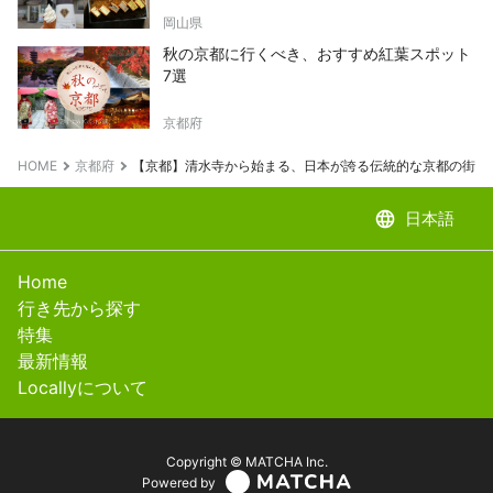
岡山県
秋の京都に行くべき、おすすめ紅葉スポット
7選
京都府
HOME
京都府
【京都】清水寺から始まる、日本が誇る伝統的な京都の街
language
日本語
Home
行き先から探す
特集
最新情報
Locallyについて
Copyright © MATCHA Inc.
Powered by