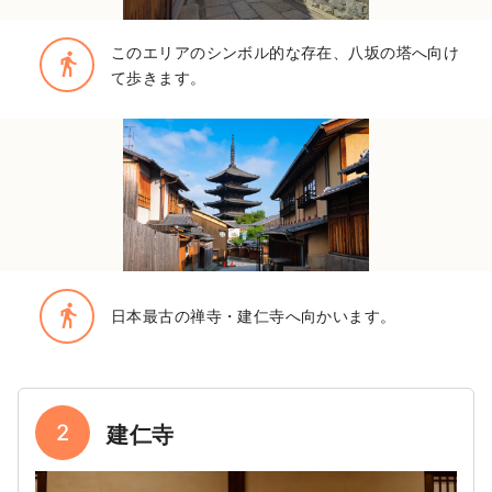
このエリアのシンボル的な存在、八坂の塔へ向け
directions_walk
て歩きます。
directions_walk
日本最古の禅寺・建仁寺へ向かいます。
2
建仁寺