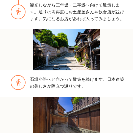
観光しながら三年坂・二寧坂へ向けて散策しま
directions_walk
す。通りの両再度にお土産屋さんや飲食店が並び
ます。気になるお店があれば入ってみましょう。
石塀小路へと向かって散策を続けます。日本建築
directions_walk
の美しさが際立つ通りです。