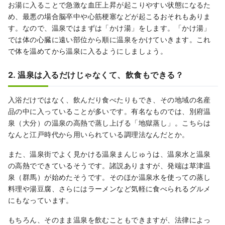
お湯に入ることで急激な血圧上昇が起こりやすい状態になるた
め、最悪の場合脳卒中や心筋梗塞などが起こるおそれもありま
す。なので、温泉ではまずは「かけ湯」をします。「かけ湯」
では体の心臓に遠い部位から順に温泉をかけていきます。これ
で体を温めてから温泉に入るようにしましょう。
2. 温泉は入るだけじゃなくて、飲食もできる？
入浴だけではなく、飲んだり食べたりもでき、その地域の名産
品の中に入っていることが多いです。有名なものでは、別府温
泉（大分）の温泉の高熱で蒸し上げる「地獄蒸し」。こちらは
なんと江戸時代から用いられている調理法なんだとか。
また、温泉街でよく見かける温泉まんじゅうは、温泉水と温泉
の高熱でできているそうです。諸説ありますが、発端は草津温
泉（群馬）が始めたそうです。そのほか温泉水を使っての蒸し
料理や湯豆腐、さらにはラーメンなど気軽に食べられるグルメ
にもなっています。
もちろん、そのまま温泉を飲むこともできますが、法律によっ