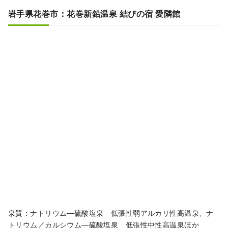
岩手県花巻市：花巻新鉛温泉 結びの宿 愛隣館
泉質：ナトリウム―硫酸塩泉 低張性弱アルカリ性高温泉、ナ
トリウム／カルシウム―硫酸塩泉 低張性中性高温泉ほか