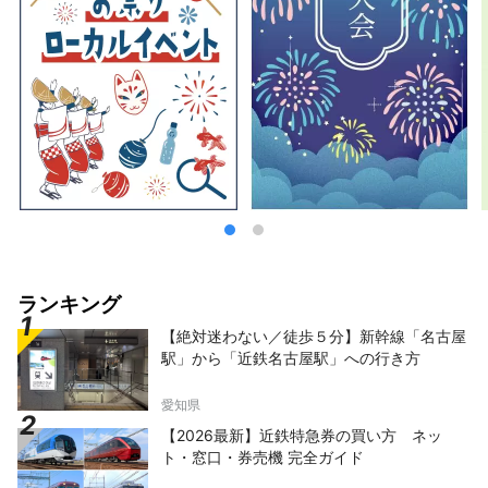
ットを取り扱っております。 【Q】チケット
はどこで買えるの？ ∟【A】ローソンチケッ
トのWebサイト( https://l-tike.com/ )でご予
約できます。 予約後のチケットは日
本国内のコンビニエンスストア「ローソン」で
24時間お引き取りが可能です。 詳し
い購入方法はガイドページ( https://l-
tike.com/guide/en/ )よりご確認ください。
【Q】ローソンチケットは多言語対応してい
る？ ∟【A】英語・簡体字・繁体字・韓国語
に対応しております
ランキング
【絶対迷わない／徒歩５分】新幹線「名古屋
駅」から「近鉄名古屋駅」への行き方
愛知県
【2026最新】近鉄特急券の買い方 ネッ
ト・窓口・券売機 完全ガイド