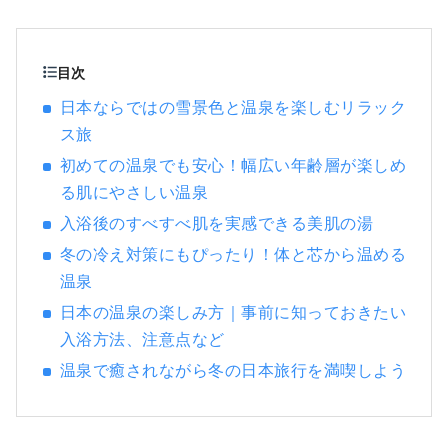
トはWEBサイトやコンビニエンスストアのロ
ーソンでお手軽にご購入いただけます。 ぜひ
日本のすばらしいエンターテインメントをお
目次
楽しみください！ =====よくある質問=====
日本ならではの雪景色と温泉を楽しむリラック
【Q】どんなチケットが買えるの？ ∟【A】
ス旅
日本で開催されるライブコンサートや音楽フ
ェス、歌舞伎・能や2.5次元ミュージカルをは
初めての温泉でも安心！幅広い年齢層が楽しめ
じめとした演劇、相撲、野球、バレーボー
る肌にやさしい温泉
ル、フィギュアスケートなどのスポーツ観
入浴後のすべすべ肌を実感できる美肌の湯
戦、アニメイベントや美術展、テーマパーク
などレジャー施設の入場券、映画、オーケス
冬の冷え対策にもぴったり！体と芯から温める
トラコンサートやバレエ・舞踊などあらゆる
温泉
エンターテインメントのチケットを取り扱っ
日本の温泉の楽しみ方｜事前に知っておきたい
ております。 【Q】チケットはどこで買える
入浴方法、注意点など
の？ ∟【A】ローソンチケットのWebサイ
ト( https://l-tike.com/ )でご予約できます。
温泉で癒されながら冬の日本旅行を満喫しよう
予約後のチケットは日本国内のコン
ビニエンスストア「ローソン」で24時間お引
き取りが可能です。 詳しい購入方法