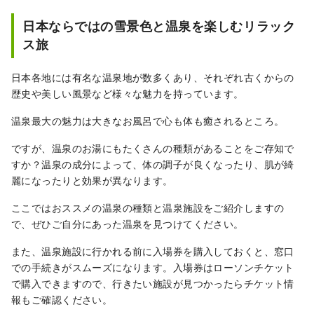
はガイドページ( https://l-
tike.com/guide/en/ )よりご確認ください。
日本ならではの雪景色と温泉を楽しむリラック
【Q】ローソンチケットは多言語対応してい
ス旅
る？ ∟【A】英語・簡体字・繁体字・韓国
語に対応しております
日本各地には有名な温泉地が数多くあり、それぞれ古くからの
歴史や美しい風景など様々な魅力を持っています。
温泉最大の魅力は大きなお風呂で心も体も癒されるところ。
ですが、温泉のお湯にもたくさんの種類があることをご存知で
すか？温泉の成分によって、体の調子が良くなったり、肌が綺
麗になったりと効果が異なります。
ここではおススメの温泉の種類と温泉施設をご紹介しますの
で、ぜひご自分にあった温泉を見つけてください。
また、温泉施設に行かれる前に入場券を購入しておくと、窓口
での手続きがスムーズになります。入場券はローソンチケット
で購入できますので、行きたい施設が見つかったらチケット情
報もご確認ください。