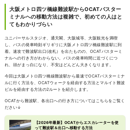
様に日常的にご活用いただいています。
大阪メトロ四ツ橋線難波駅からOCATバスター
OCAT地下1階、大きな球体が陽の光を受けて
ミナルへの移動方法は複雑で、初めての人はと
輝く「ポンテ広場」青空が見える吹き抜けの
てもわかりづらい
スペースは、幅広い世代に憩いの場として利
用されています。
ユニバーサルスタジオ、通天閣、大阪城等、大阪観光を満喫
し、バスの発車時刻ギリギリに大阪メトロ四ツ橋線難波駅に到
着。速攻で難波駅出口(改札）を出たものの、OCATバスターミ
ナルへの行き方がわからない。バスの発車時間に近づくにつ
れ、頭がまっ白になり、不安はどんどん大きくなります。
今回は大阪メトロ四ツ橋線難波駅から最速でOCATバスターミナ
ルに行く方法を、OCATウォークを経由する方法とマルイト難波
ビルを経由する方法の2ルートを紹介します。
OCATから難波駅、各出口への行き方についてはこちらをご覧く
ださい↓
【2026年最新】OCATからエスカレーターを使
って難波駅＆出口へ移動する方法