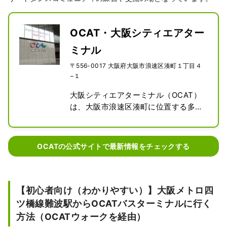
OCAT・大阪シティエアター
ミナル
〒556-0017 大阪府大阪市浪速区湊町１丁目４
−１
大阪シティエアターミナル（OCAT）
は、大阪市浪速区湊町に位置する多機
能商業複合施設です。南大阪市内バス
のターミナルや関西国際空港行きのバ
ス発着所があり、JR難波駅に直結して
OCATの公式サイトで最新情報をチェックする
います。また、6階建ての商業フロア
にはショップ、レストラン、案内所が
併設されています。OCATは音楽パフ
ォーマンスが頻繁に行われるスポット
【初心者向け（わかりやすい）】大阪メトロ四
でもあり、屋外の「ポンテ広場
ツ橋線難波駅からOCATバスターミナルに行く
（Ponte Square）」は、大阪の若者
方法（OCATウォークを経由）
たちによるストリートダンスコミュニ