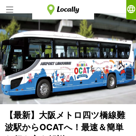
language
【最新】大阪メトロ四ツ橋線難
波駅からOCATへ！最速＆簡単