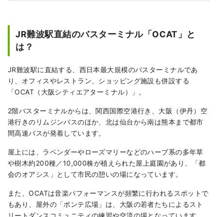
JR難波駅直結のバスターミナル「OCAT」と
は？
JR難波駅に直結する、西日本最大規模のバスターミナルであ
り、オフィスやレストラン、ショッピング施設も併設する
「OCAT（大阪シティエアターミナル）」。
2階バスターミナルからは、関西国際空港行き、大阪（伊丹）空
港行きのリムジンバスのほか、北は仙台から南は熊本まで都市
間高速バスが発着しています。
屋上には、ラベンダーやローズマリーなどのハーブ系の多年草
や樹木約200種／10,000株が植えられた屋上庭園があり、「都
会のオアシス」として市民の憩いの場になっています。
また、OCATは音楽パフォーマンスが頻繁に行われるスポットで
もあり、屋外の「ポンテ広場」は、大阪の若者たちによるスト
リートダンスコミュニティの練習や交流の場となっています。