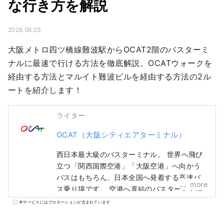
な行き方を解説
2026.06.03
大阪メトロ四ツ橋線難波駅からOCAT2階のバスターミ
ナルに最速で行ける方法を徹底解説。OCATウォークを
経由する方法とマルイト難波ビルを経由する方法の2ル
ートを紹介します！
ライター
OCAT（大阪シティエアターミナル）
西日本最大級のバスターミナル。 世界へ飛び
立つ「関西国際空港」「大阪空港」へ向かう
バスはもちろん、日本全国へ発着する高速バ
more
ス乗り場です。 空港へ直結のバスターミナル
を有するOCATらしく世界各国のお食事が楽し
本サービスにはプロモーションが含まれています
めます。 普段のお買い物もできる店舗が数多
くあり、バスの待ち時間だけでなく地域の皆