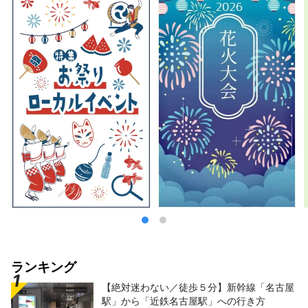
した。 ホテルリソルトリニティ金沢が提供す
るのは、ここにしかない伝統や文化への“つな
がり” 加賀百万石の輝きに満たされた濃密な時
間を、ホテルリソルトリニティ金沢で体験して
ください。 『ホテルリソル名古屋』 ～スーツ
にスニーカーなホテル～ “スーツにスニーカ
ー”をキーワードにしたこの都市型アメリカン
スタイルのホテルは、 彼の国特有の音楽文化
であるJAZZのテイストを全館に散りばめ 緊張
感とリラックス感の絶妙なバランスを演出。
素材をはじめ、家具やオブジェ、小物にいたる
まで、ディテール1つ1つにまでこだわった空間
は まるで「大人のたまり場」のように本物を
求める旅人たちを深いくつろぎへと誘います。
ホテルリソル名古屋は、古き良き文化の香りと
知性を感じる洗練された空間で くつろぎを奏
でる、大人のためのホテルです。 『ホテルリ
ソル岐阜』 ～清流が育んだ文化と歴史を、五
感で味わう～ 麗しく緑にあふれる山々。心ま
ランキング
で洗うかのような清流。 山紫水明の自然に恵
【絶対迷わない／徒歩５分】新幹線「名古屋
まれ、水とともに生きる街として古くより歴史
駅」から「近鉄名古屋駅」への行き方
を刻んできた岐阜。 ホテルから20分も上って