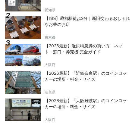
いけば、百々ケ峰から発する渓流を集めて流れ
る市内唯一の自然の滝がお目見え。 春夏秋
愛知県
冬、四季折々の景観は訪れる度に新たな感動を
【hibi】蔵前駅徒歩2分｜新旧交わるおしゃれ
与えてくれます。 水に込められた人々の思
なお香のお店
い、育まれてきた産業や文化。 ホテルリソル
岐阜は、そんな人と水との関わりを大切にして
東京都
います。 街とともに、人とともに、紡ぎ出し
ていくホテルリソルでの物語を、 心ゆくまで
【2026最新】近鉄特急券の買い方 ネッ
ご堪能下さい。
ト・窓口・券売機 完全ガイド
大阪府
【2026最新】「近鉄奈良駅」のコインロッ
カーの場所・料金・サイズ
奈良県
【2026最新】「大阪難波駅」のコインロッ
カーの場所・料金・サイズ
大阪府