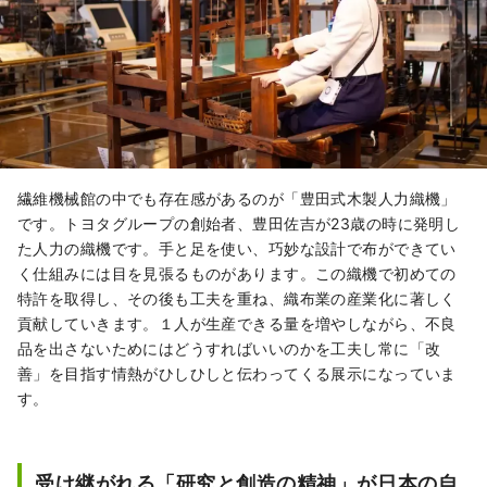
繊維機械館の中でも存在感があるのが「豊田式木製人力織機」
です。トヨタグループの創始者、豊田佐吉が23歳の時に発明し
た人力の織機です。手と足を使い、巧妙な設計で布ができてい
く仕組みには目を見張るものがあります。この織機で初めての
特許を取得し、その後も工夫を重ね、織布業の産業化に著しく
貢献していきます。１人が生産できる量を増やしながら、不良
品を出さないためにはどうすればいいのかを工夫し常に「改
善」を目指す情熱がひしひしと伝わってくる展示になっていま
す。
受け継がれる「研究と創造の精神」が日本の自