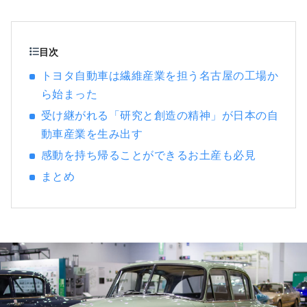
ジェ、小物にいたるまで、ディテール1つ1つ
にまでこだわった空間は まるで「大人のたま
り場」のように本物を求める旅人たちを深い
くつろぎへと誘います。 ホテルリソル名古屋
目次
は、古き良き文化の香りと知性を感じる洗練
トヨタ自動車は繊維産業を担う名古屋の工場か
された空間で くつろぎを奏でる、大人のため
ら始まった
のホテルです。 『ホテルリソル岐阜』 ～清流
が育んだ文化と歴史を、五感で味わう～ 麗し
受け継がれる「研究と創造の精神」が日本の自
く緑にあふれる山々。心まで洗うかのような
動車産業を生み出す
清流。 山紫水明の自然に恵まれ、水とともに
感動を持ち帰ることができるお土産も必見
生きる街として古くより歴史を刻んできた岐
まとめ
阜。 ホテルから20分も上っていけば、百々ケ
峰から発する渓流を集めて流れる市内唯一の
自然の滝がお目見え。 春夏秋冬、四季折々の
景観は訪れる度に新たな感動を与えてくれま
す。 水に込められた人々の思い、育まれてき
た産業や文化。 ホテルリソル岐阜は、そんな
人と水との関わりを大切にしています。 街と
ともに、人とともに、紡ぎ出していくホテル
リソルでの物語を、 心ゆくまでご堪能下さ