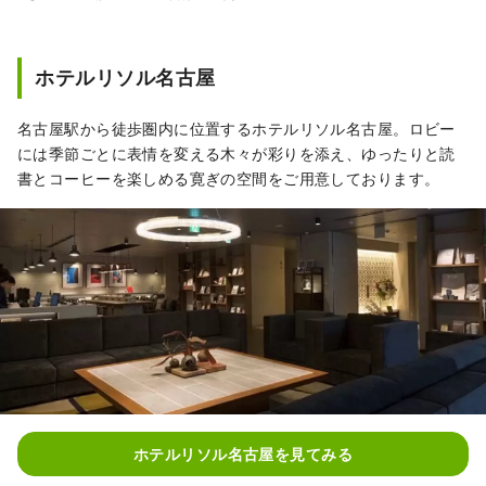
ティ金沢』 ～この街でしか得られない時間を
～ 加賀百万石とも称される、北陸最大の都市
金沢。 1546年、一向宗徒によって建立された
ホテルリソル名古屋
金沢御堂からその歴史が始まり、 戦国時代の
大大名前田家による治世に、工芸や芸能など
名古屋駅から徒歩圏内に位置するホテルリソル名古屋。ロビー
の伝統文化が発展。 ホテルリソルトリニティ
には季節ごとに表情を変える木々が彩りを添え、ゆったりと読
金沢は、こうした金沢だけが持つ独自の魅力
書とコーヒーを楽しめる寛ぎの空間をご用意しております。
を発信し、 文化継承と都市発展の拠点となる
べく誕生しました。 ホテルリソルトリニティ
金沢が提供するのは、ここにしかない伝統や
文化への“つながり” 加賀百万石の輝きに満た
された濃密な時間を、ホテルリソルトリニテ
ィ金沢で体験してください。 『ホテルリソル
名古屋』 ～スーツにスニーカーなホテル～
“スーツにスニーカー”をキーワードにしたこの
都市型アメリカンスタイルのホテルは、 彼の
国特有の音楽文化であるJAZZのテイストを全
館に散りばめ 緊張感とリラックス感の絶妙な
ホテルリソル名古屋を見てみる
バランスを演出。 素材をはじめ、家具やオブ