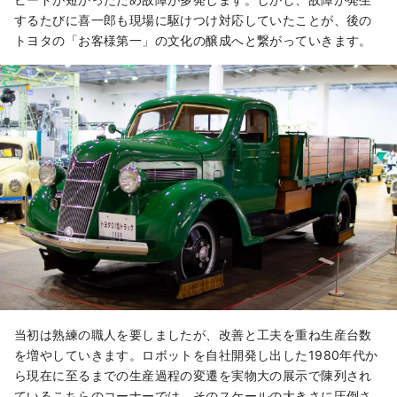
するたびに喜一郎も現場に駆けつけ対応していたことが、後の
トヨタの「お客様第一」の文化の醸成へと繋がっていきます。
当初は熟練の職人を要しましたが、改善と工夫を重ね生産台数
を増やしていきます。ロボットを自社開発し出した1980年代か
ら現在に至るまでの生産過程の変遷を実物大の展示で陳列され
ているこちらのコーナーでは、そのスケールの大きさに圧倒さ