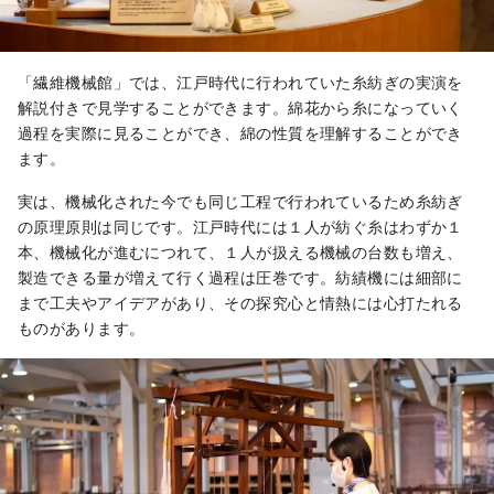
「繊維機械館」では、江戸時代に行われていた糸紡ぎの実演を
解説付きで見学することができます。綿花から糸になっていく
過程を実際に見ることができ、綿の性質を理解することができ
ます。
実は、機械化された今でも同じ工程で行われているため糸紡ぎ
の原理原則は同じです。江戸時代には１人が紡ぐ糸はわずか１
本、機械化が進むにつれて、１人が扱える機械の台数も増え、
製造できる量が増えて行く過程は圧巻です。紡績機には細部に
まで工夫やアイデアがあり、その探究心と情熱には心打たれる
ものがあります。