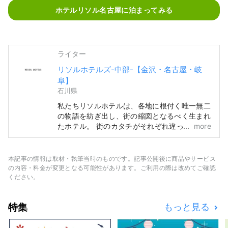
ホテルリソル名古屋に泊まってみる
ライター
リソルホテルズ-中部-【金沢・名古屋・岐
阜】
石川県
私たちリソルホテルは、各地に根付く唯一無二
の物語を紡ぎ出し、街の縮図となるべく生まれ
たホテル。 街のカタチがそれぞれ違っている
more
ように、一つひとつ異なる顔で訪れる人々をお
迎えします。 『ホテルリソルトリニティ金
沢』 ～この街でしか得られない時間を～ 加賀
本記事の情報は取材・執筆当時のものです。記事公開後に商品やサービス
百万石とも称される、北陸最大の都市金沢。
の内容・料金が変更となる可能性があります。ご利用の際は改めてご確認
1546年、一向宗徒によって建立された金沢御
ください。
堂からその歴史が始まり、 戦国時代の大大名
前田家による治世に、工芸や芸能などの伝統文
特集
もっと見る
化が発展。 ホテルリソルトリニティ金沢は、
こうした金沢だけが持つ独自の魅力を発信し、
文化継承と都市発展の拠点となるべく誕生しま