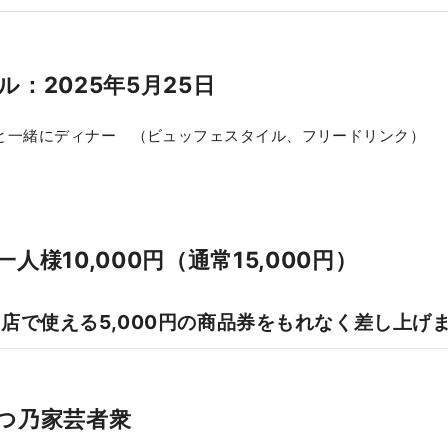
て人気の岡本太郎の美術館もあります。春には桜も楽しめます。 ◇川崎市 
F・不二雄ミュージアム アジアを中心に世界で愛されている漫画
だ漫画家「藤子・F・不二雄」の作品の原画や実際に藤子・F・不
展示されています。また、実物大のアイテムが設置され、作中の
：2025年5月25日
とができるなど、作品の世界に入り込むことができる施設です。 ◇川崎山王
神社で例年8月に執り行われる川崎地域最大のお祭りで、大神輿
んと一緒にディナー （ビュッフェスタイル、フリードリンク）
り 4月の第1日曜日に開催される金山神社のお祭り。男根
たどった神輿がかつぎ出され、子授けや縁結びとして有名で、外
ます。
人様10,000円（通常15,000円）
店で使える5,000円の商品券をもれなく差し上げ
つ乃家芸者衆