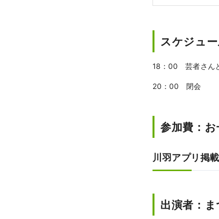
家とし
子・
生ん
等が
スケジュール
べるこ
稲毛
18：00 芸者さ
なっています。 ◇かなまら祭
20：00 閉会
をか
訪れ
参加費：お一
川羽アプリ掲載
出演者：ま