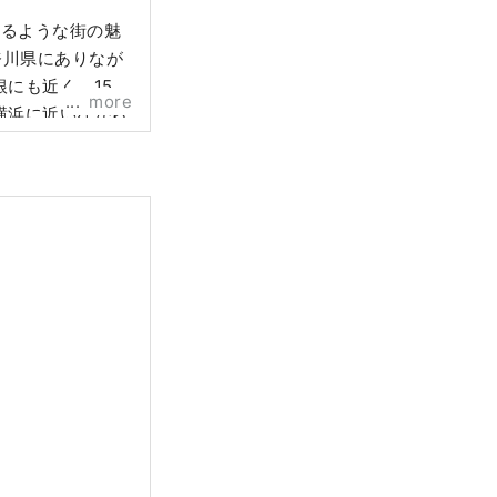
なるような街の魅
にも近く、154
more
横浜に近いながら
ンターやローカル
ます。 日本の
江戸幕府を開いた
の宿場町「東海道
川崎大師や、文化
メ「ドラえもん」
か紹介いたしま
ばめたような幻想
ルーズツアーで体
の古民家を体験で
ができ、前衛芸術