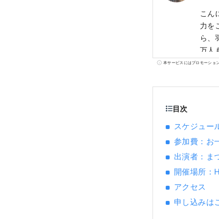
こん
力をご案内してい
ら、
万人
知る
本サービスにはプロモーショ
が集
高度
将軍
目次
五十
財指
スケジュール
のミ
参加費：お一人
す。 ◇川崎市の工場夜景 日本の高度成長期を支えた工業地帯。24時間稼働する工場群
出演者：ま
は、
開催場所：Hot
的な
験することができ
アクセス
アの
申し込みは
きる