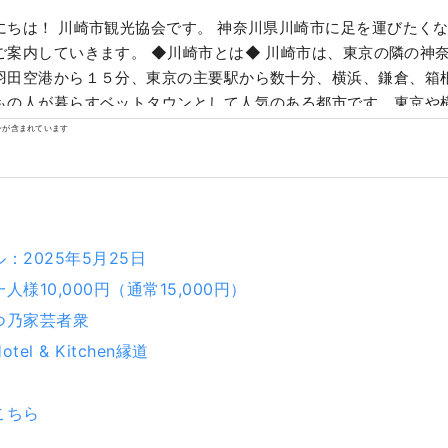
にちは！ 川崎市観光協会です。 神奈川県川崎市に足を運びたく
きます。 ◆川崎市とは◆ 川崎市は、東京の隣の神奈川県にありなが
羽田空港から１５分、東京の主要駅から数十分、横浜、鎌倉、箱根
もの人が暮らすベットタウンとして人気のある都市です。東京や
人ぞ知る大都市で、日本の主なお店が一堂に揃うショッピングセ
ンが含まれています
う繁華街があり、日本のありのままの都市生活に触れることができ
経済成長を支えた工業地帯から生まれた工場夜景が有名ですが、
によって整備された東京から京都までの大動脈である「東海道」
三次」の一つとして栄え、初詣には日本最大級の参拝者が訪れる
定を受けた25もの古民家がある日本民家園があります。人気アニ
：2025年5月25日
ュージアムも人気です。 人気の観光スポット・イベントをいくつ
様10,000円（通常15,000円）
つ乃家芸者衆
夜を迎えるとプラントに作業用の明かりが点灯され、宝石をちり
el & Kitchen縁道
世界へと変貌します。この「工場夜景」はバスツアー、屋形船ク
ます。 ◇生田緑地 東京から数十分の都市にありながら、メタセコイ
並木を始めとした圧巻の自然があります。文化財指定を受けた25
こちら
日本民家園では、このエリアで伝統的に営まれてきた藍染の体験