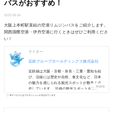
バスがおすすめ！
2025.06.04
大阪上本町駅直結の空港リムジンバスをご紹介します。
関西国際空港・伊丹空港に行くときはぜひご利用くださ
い！
ライター
近鉄グループホールディングス株式会社
近鉄線は大阪・京都・奈良・三重・愛知を結
び、沿線には歴史や自然、食文化など、日本
の魅力を感じられる観光スポットが数多く点
more
在しています。 沿線の観光スポットをはじ
め、おすすめのレストランやホテル、旅行中
本サービスにはプロモーションが含まれています
にあると便利な情報まで、近鉄沿線の旅に役
立つ情報をお届けします。 カバー写真は三重
県の英虞湾。真珠のふるさととして知られる