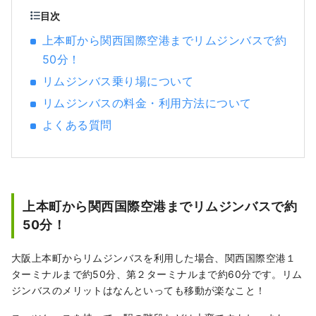
この湾では、大小の島々が織りなす穏やかな
目次
景色の中を巡るクルージングがおすすめで
上本町から関西国際空港までリムジンバスで約
す。
50分！
リムジンバス乗り場について
リムジンバスの料金・利用方法について
よくある質問
上本町から関西国際空港までリムジンバスで約
50分！
大阪上本町からリムジンバスを利用した場合、関西国際空港１
ターミナルまで約50分、第２ターミナルまで約60分です。リム
ジンバスのメリットはなんといっても移動が楽なこと！