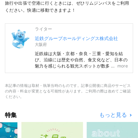
旅行や出張で空港に行くときには、ぜひリムジンバスをご利用
ください。快適に移動できますよ！
ライター
近鉄グループホールディングス株式会社
大阪府
近鉄線は大阪・京都・奈良・三重・愛知を結
び、沿線には歴史や自然、食文化など、日本の
魅力を感じられる観光スポットが数多く点在し
more
ています。 沿線の観光スポットをはじめ、お
すすめのレストランやホテル、旅行中にあると
便利な情報まで、近鉄沿線の旅に役立つ情報を
本記事の情報は取材・執筆当時のものです。記事公開後に商品やサービス
お届けします。 カバー写真は三重県の英虞
の内容・料金が変更となる可能性があります。ご利用の際は改めてご確認
湾。真珠のふるさととして知られるこの湾で
ください。
は、大小の島々が織りなす穏やかな景色の中を
巡るクルージングがおすすめです。
特集
もっと見る