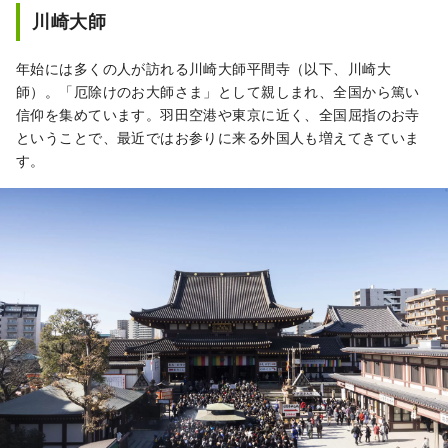
川崎大師
用の明かりが点灯され、宝石をちりばめたよ
うな幻想的な世界へと変貌します。この「工
場夜景」はバスツアー、屋形船クルーズツア
年始には多くの人が訪れる川崎大師平間寺（以下、川崎大
ーで体験することができます。 ◇生田緑地 東
師）。「厄除けのお大師さま」として親しまれ、全国から篤い
京から数十分の都市にありながら、メタセコ
信仰を集めています。羽田空港や東京に近く、全国屈指のお寺
イアの並木を始めとした圧巻の自然がありま
ということで、最近ではお参りに来る外国人も増えてきていま
す。文化財指定を受けた25の古民家を体験で
す。
きる日本民家園では、このエリアで伝統的に
営まれてきた藍染の体験ができ、前衛芸術家
として人気の岡本太郎の美術館もあります。
春には桜も楽しめます。 ◇川崎市 藤子・F・
不二雄ミュージアム アジアを中心に世界で愛
されている漫画「ドラえもん」を生んだ漫画
家「藤子・F・不二雄」の作品の原画や実際に
藤子・F・不二雄が使用した机等が展示されて
います。また、実物大のアイテムが設置さ
れ、作中の食べ物を実際にたべることができ
るなど、作品の世界に入り込むことができる
施設です。 ◇川崎山王祭 稲毛神社で例年8月