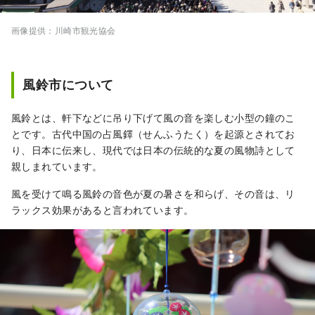
に執り行われる川崎地域最大のお祭りで、大
神輿渡御が見どころとなっています。 ◇かな
画像提供：川崎市観光協会
まら祭り 4月の第1日曜日に開催される金山神
社のお祭り。男根をかたどった神輿がかつぎ
出され、子授けや縁結びとして有名で、外国
風鈴市について
人観光客も大勢訪れます。
風鈴とは、軒下などに吊り下げて風の音を楽しむ小型の鐘のこ
とです。古代中国の占風鐸（せんふうたく）を起源とされてお
り、日本に伝来し、現代では日本の伝統的な夏の風物詩として
親しまれています。
風を受けて鳴る風鈴の音色が夏の暑さを和らげ、その音は、リ
ラックス効果があると言われています。