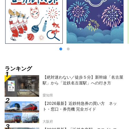
ントをいくつか紹介いたします。 ◇川崎市の
工場夜景 日本の高度成長期を支えた工業地
帯。24時間稼働する工場群は、夜を迎えると
プラントに作業用の明かりが点灯され、宝石を
ちりばめたような幻想的な世界へと変貌しま
す。この「工場夜景」はバスツアー、屋形船ク
ルーズツアーで体験することができます。 ◇
生田緑地 東京から数十分の都市にありなが
ら、メタセコイアの並木を始めとした圧巻の自
然があります。文化財指定を受けた25の古民
家を体験できる日本民家園では、このエリアで
伝統的に営まれてきた藍染の体験ができ、前衛
ランキング
芸術家として人気の岡本太郎の美術館もありま
【絶対迷わない／徒歩５分】新幹線「名古屋
す。春には桜も楽しめます。 ◇川崎市 藤子・
駅」から「近鉄名古屋駅」への行き方
F・不二雄ミュージアム アジアを中心に世界で
愛されている漫画「ドラえもん」を生んだ漫画
家「藤子・F・不二雄」の作品の原画や実際に
愛知県
藤子・F・不二雄が使用した机等が展示されて
【2026最新】近鉄特急券の買い方 ネッ
います。また、実物大のアイテムが設置され、
ト・窓口・券売機 完全ガイド
作中の食べ物を実際にたべることができるな
ど、作品の世界に入り込むことができる施設で
大阪府
す。 ◇川崎山王祭 稲毛神社で例年8月に執り