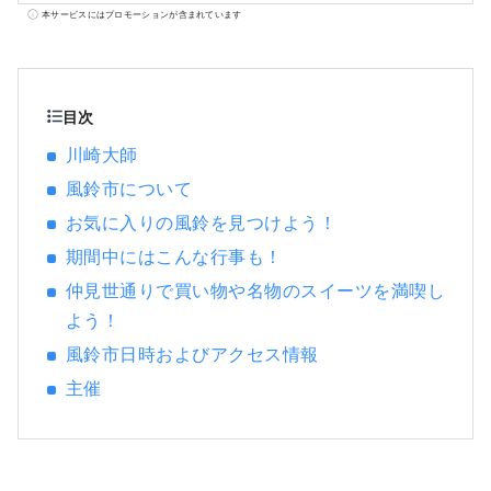
空港から１５分、東京の主要駅から数十分、
本サービスにはプロモーションが含まれています
横浜、鎌倉、箱根にも近く、154万人もの人が
暮らすベットタウンとして人気のある都市で
す。東京や横浜に近いながら知る人ぞ知る大
都市で、日本の主なお店が一堂に揃うショッ
目次
ピングセンターやローカルが集う繁華街があ
川崎大師
り、日本のありのままの都市生活に触れるこ
風鈴市について
とができます。 日本の高度経済成長を支えた
工業地帯から生まれた工場夜景が有名です
お気に入りの風鈴を見つけよう！
が、江戸幕府を開いた将軍によって整備され
期間中にはこんな行事も！
た東京から京都までの大動脈である「東海
道」の宿場町「東海道五十三次」の一つとし
仲見世通りで買い物や名物のスイーツを満喫し
て栄え、初詣には日本最大級の参拝者が訪れ
よう！
る川崎大師や、文化財指定を受けた25もの古
風鈴市日時およびアクセス情報
民家がある日本民家園があります。人気アニ
主催
メ「ドラえもん」のミュージアムも人気で
す。 人気の観光スポット・イベントをいくつ
か紹介いたします。 ◇川崎市の工場夜景 日本
の高度成長期を支えた工業地帯。24時間稼働
する工場群は、夜を迎えるとプラントに作業