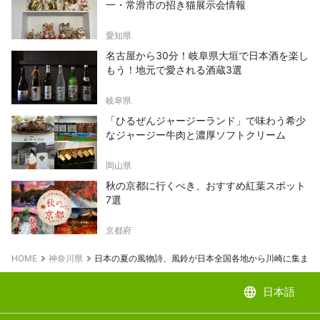
一・常滑市の招き猫展示会情報
愛知県
名古屋から30分！岐阜県大垣で日本酒を楽し
もう！地元で愛される酒蔵3選
岐阜県
「ひるぜんジャージーランド」で味わう希少
なジャージー牛肉と濃厚ソフトクリーム
岡山県
秋の京都に行くべき、おすすめ紅葉スポット
7選
京都府
HOME
神奈川県
日本の夏の風物詩、風鈴が日本全国各地から川崎に集まる
language
日本語