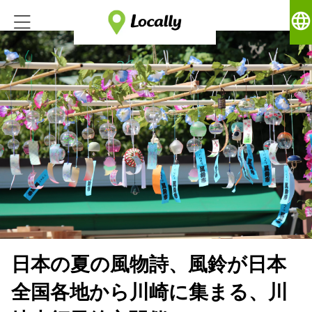
language
日本の夏の風物詩、風鈴が日本
全国各地から川崎に集まる、川