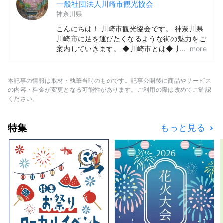
一般社団法人川崎市観光協会
神奈川県
こんにちは！ 川崎市観光協会です。 神奈川県
川崎市に足を運びたくなるような街の魅力をご
案内していきます。 ◆川崎市とは◆ 川崎市
more
は、東京の隣の神奈川県にありながら、羽田空
港から１５分、東京の主要駅から数十分、横
浜、鎌倉、箱根にも近く、154万人もの人が暮
本記事の情報は取材・執筆当時のものです。記事公開後に商品やサービス
らすベットタウンとして人気のある都市です。
の内容・料金が変更となる可能性があります。ご利用の際は改めてご確認
東京や横浜に近いながら知る人ぞ知る大都市
ください。
で、日本の主なお店が一堂に揃うショッピング
センターやローカルが集う繁華街があり、日本
特集
もっと見る
のありのままの都市生活に触れることができま
す。 日本の高度経済成長を支えた工業地帯か
ら生まれた工場夜景が有名ですが、江戸幕府を
開いた将軍によって整備された東京から京都ま
での大動脈である「東海道」の宿場町「東海道
五十三次」の一つとして栄え、初詣には日本最
大級の参拝者が訪れる川崎大師や、文化財指定
を受けた25もの古民家がある日本民家園があ
ります。人気アニメ「ドラえもん」のミュージ
アムも人気です。 人気の観光スポット・イベ