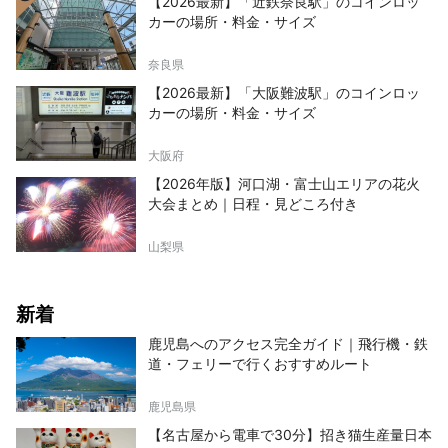
行われる川崎地域最大のお祭りで、大神輿渡御
【2026最新】「近鉄奈良駅」のコインロッ
が見どころとなっています。 ◇かなまら祭り
カーの場所・料金・サイズ
4月の第1日曜日に開催される金山神社のお祭
り。男根をかたどった神輿がかつぎ出され、子
奈良県
授けや縁結びとして有名で、外国人観光客も大
【2026最新】「大阪難波駅」のコインロッ
勢訪れます。
カーの場所・料金・サイズ
大阪府
【2026年版】河口湖・富士山エリアの花火
大会まとめ｜日程・見どころ付き
山梨県
新着
鹿児島へのアクセス完全ガイド｜飛行機・鉄
道・フェリーで行くおすすめルート
鹿児島県
【名古屋から電車で30分】招き猫生産量日本