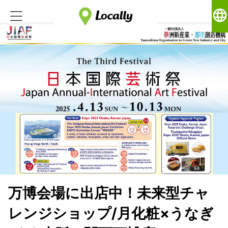
language
万博会場に出店中！未来型チャ
レンジショップ/月化粧×うなぎ