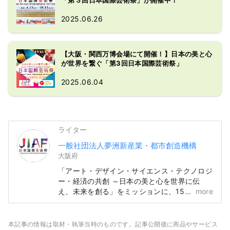
2025.06.26
【大阪・関西万博会場にて開催！】日本の美と心
が世界を繋ぐ「第3回日本国際芸術祭」
2025.06.04
ライター
一般社団法人夢洲新産業・都市創造機構
大阪府
「アート・デザイン・サイエンス・テクノロジ
ー・経済の共創 ～日本の美と心を世界に伝
え、未来を創る」をミッションに、158 か
more
国・地域と7 国際機関が参加する大阪・関西万
博と同期間の6ヵ月間、「日本国際芸術祭」を
万博会場と京都～大阪～関西～全国をネットワ
本記事の情報は取材・執筆当時のものです。記事公開後に商品やサービス