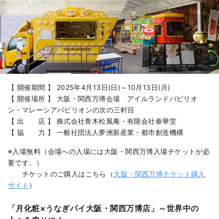
【 開催期間 】 2025年4月13日(日)～10月13日(月)
【 開催場所 】 大阪・関西万博会場 アイルランドパビリオ
ン・マレーシアパビリオンの次の三軒目
【 出 店 】 株式会社青木松風庵・有限会社春華堂
【 協 力 】 一般社団法人夢洲新産業・都市創造機構
※入場無料（会場への入場には大阪・関西万博入場チケットが必
要です。）
チケットのご購入はこちら（
大阪・関西万博チケット購入
サイト
）
「月化粧×うなぎパイ大阪・関西万博店」～世界中の