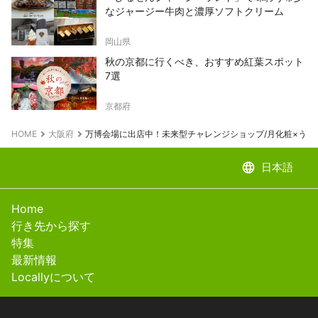
なジャージー牛肉と濃厚ソフトクリーム
岡山県
秋の京都に行くべき、おすすめ紅葉スポット
7選
京都府
HOME
大阪府
万博会場に出店中！未来型チャレンジショップ/月化粧×うな
language
日本語
Home
行き先から探す
特集
最新情報
Locallyについて