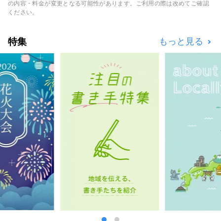
ークして開催し、文化芸術と経済社会の好循環
の内容・料金が変更となる可能性があります。ご利用の際は改めてご確認
といのち輝くWell-being な未来創りに貢献。
ください。
万博を契機に世界の国々との多様な文化芸術・
科学技術・経済の共創の輪が拡がっていけば幸
特集
もっと見る
いです。
**************************************
(一社)夢洲新産業・都市創造機構 /事務局
（株）健康都市デザイン研究所
https://yumeshimakikou.org/ 〒530-0001大
阪市北区梅田3丁目4番5号 毎日新聞ビル E-
mail：info@yumeshimakikou.com TEL：
06-6136-8803
***************************************