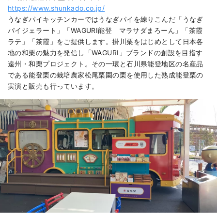
https://www.shunkado.co.jp/
うなぎパイキッチンカーではうなぎパイを練りこんだ「うなぎ
パイジェラート」「WAGURI能登 マラサダまろーん」「茶霞
ラテ」「茶霞」をご提供します。掛川栗をはじめとして日本各
地の和栗の魅力を発信し「WAGURI」ブランドの創設を目指す
遠州・和栗プロジェクト。その一環と石川県能登地区の名産品
である能登栗の栽培農家松尾栗園の栗を使用した熟成能登栗の
実演と販売も行っています。