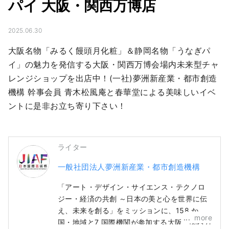
パイ 大阪・関西万博店
2025.06.30
大阪名物「みるく饅頭月化粧」＆静岡名物「うなぎパ
イ」の魅力を発信する大阪・関西万博会場内未来型チャ
レンジショップを出店中！(一社)夢洲新産業・都市創造
機構 幹事会員 青木松風庵と春華堂による美味しいイベ
ントに是非お立ち寄り下さい！
ライター
一般社団法人夢洲新産業・都市創造機構
「アート・デザイン・サイエンス・テクノロ
ジー・経済の共創 ～日本の美と心を世界に伝
え、未来を創る」をミッションに、158 か
more
国・地域と7 国際機関が参加する大阪・関西万