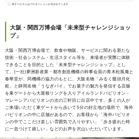
博と同期間の6ヵ月間、「日本国際芸術祭」を
本サービスにはプロモーションが含まれています
万博会場と京都～大阪～関西～全国をネット
ワークして開催し、文化芸術と経済社会の好
循環といのち輝くWell-being な未来創りに貢
大阪・関西万博会場「未来型チャレンジショッ
献。 万博を契機に世界の国々との多様な文化
プ」
芸術・科学技術・経済の共創の輪が拡がって
いけば幸いです。
大阪・関西万博会場で、飲食や物販、サービスに関わる新たな
**************************************
技術・社会システム・生活スタイル等を、来場者が実際に体験
(一社)夢洲新産業・都市創造機構 /事務局
できることを目的とした「未来型チャレンジショップ」とし
（株）健康都市デザイン研究所
て、(一社)夢洲新産業・都市創造機構の幹事会員の青木松風庵と
https://yumeshimakikou.org/ 〒530-0001
春華堂が、同機構の協力のもとに、大阪名物「みるく饅頭月化
大阪市北区梅田3丁目4番5号 毎日新聞ビル
粧」と静岡名物「うなぎパイ」でお菓子の魅力を発信する店舗
E-mail：info@yumeshimakikou.com
を東ゲートから大屋根リングを入りアイルランドパビリオン・
TEL：06-6136-8803
マレーシアパビリオンの次の三軒目に出店中です。多くの人が
***************************************
ご来場いただく東ゲートから歩いて5分の好立地の場所で、海外
パビリオンの中に店舗があるので、お客様から「海外パビリオ
ンの中でここだけ楽しい雰囲気で入りやすい」「歩き疲れた時
に一息つけて嬉しい」などのお声を沢山いただいています。