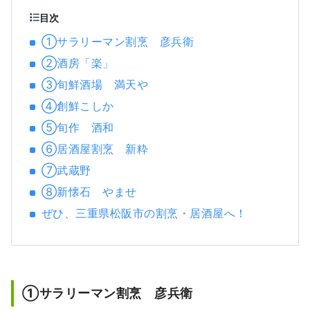
目次
①サラリーマン割烹 彦兵衛
➁酒房「楽」
➂旬鮮酒場 満天や
④創鮮こしか
⑤旬作 酒和
➅居酒屋割烹 新粋
⑦武蔵野
⑧新懐石 やませ
ぜひ、三重県松阪市の割烹・居酒屋へ！
①サラリーマン割烹 彦兵衛