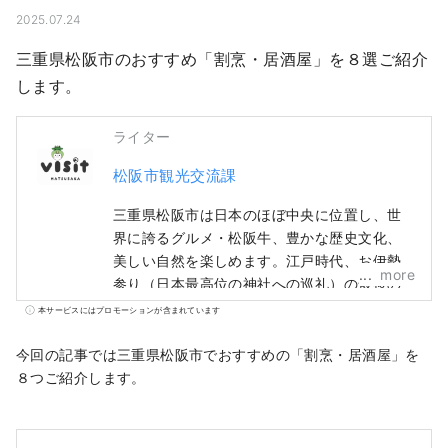
2025.07.24
三重県松阪市のおすすめ「割烹・居酒屋」を８選ご紹介
します。
ライター
松阪市観光交流課
三重県松阪市は日本のほぼ中央に位置し、世
界に誇るグルメ・松阪牛、豊かな歴史文化、
美しい自然を楽しめます。江戸時代、お伊勢
more
参り（日本最高位の神社への巡礼）の最後の
宿場町であった松阪は、多くの人やものが行
本サービスにはプロモーションが含まれています
きかう交通の要衝として栄え、多数の豪商を
輩出しました。これらの商人たちが、江戸で
今回の記事では三重県松阪市でおすすめの「割烹・居酒屋」を
松阪もめんなどの商いに成功し、松阪に繁栄
８つご紹介します。
をもたらしました。