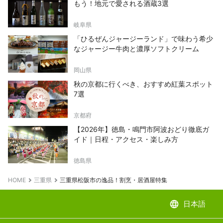
もう！地元で愛される酒蔵3選
岐阜県
「ひるぜんジャージーランド」で味わう希少
なジャージー牛肉と濃厚ソフトクリーム
岡山県
秋の京都に行くべき、おすすめ紅葉スポット
7選
京都府
【2026年】徳島・鳴門市阿波おどり徹底ガ
イド｜日程・アクセス・楽しみ方
徳島県
HOME
三重県
三重県松阪市の逸品！割烹・居酒屋特集
language
日本語