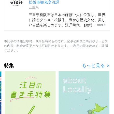
松阪市観光交流課
三重県
三重県松阪市は日本のほぼ中央に位置し、世界
に誇るグルメ・松阪牛、豊かな歴史文化、美し
い自然を楽しめます。江戸時代、お伊勢参り
more
（日本最高位の神社への巡礼）の最後の宿場町
であった松阪は、多くの人やものが行きかう交
通の要衝として栄え、多数の豪商を輩出しまし
本記事の情報は取材・執筆当時のものです。記事公開後に商品やサービス
た。これらの商人たちが、江戸で松阪もめんな
の内容・料金が変更となる可能性があります。ご利用の際は改めてご確認
どの商いに成功し、松阪に繁栄をもたらしまし
ください。
た。
特集
もっと見る