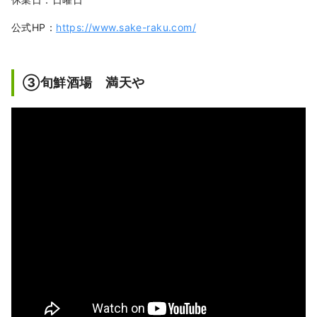
公式HP：
https://www.sake-raku.com/
➂旬鮮酒場 満天や