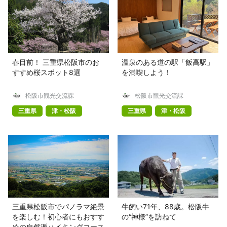
春目前！ 三重県松阪市のお
温泉のある道の駅「飯高駅」
すすめ桜スポット8選
を満喫しよう！
松阪市観光交流課
松阪市観光交流課
三重県
津・松阪
三重県
津・松阪
三重県松阪市でパノラマ絶景
牛飼い71年、88歳。松阪牛
を楽しむ！初心者にもおすす
の“神様”を訪ねて
めの自然派ハイキングコース