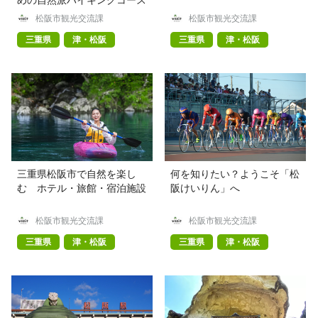
松阪市観光交流課
松阪市観光交流課
三重県
津・松阪
三重県
津・松阪
三重県松阪市で自然を楽し
何を知りたい？ようこそ「松
む ホテル・旅館・宿泊施設
阪けいりん」へ
松阪市観光交流課
松阪市観光交流課
三重県
津・松阪
三重県
津・松阪