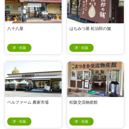
八十八屋
はちみつ屋 松治郎の舗
津・松阪
津・松阪
ベルファーム 農家市場
松阪交流物産館
津・松阪
津・松阪