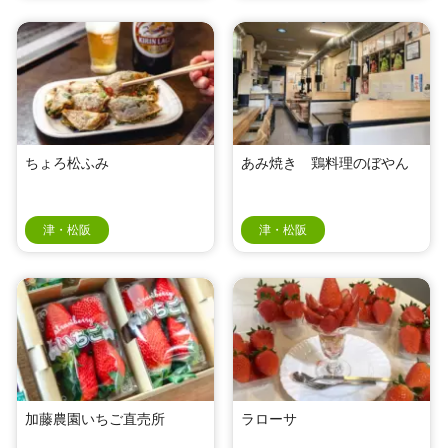
ちょろ松ふみ
あみ焼き 鶏料理のぼやん
津・松阪
津・松阪
加藤農園いちご直売所
ラローサ