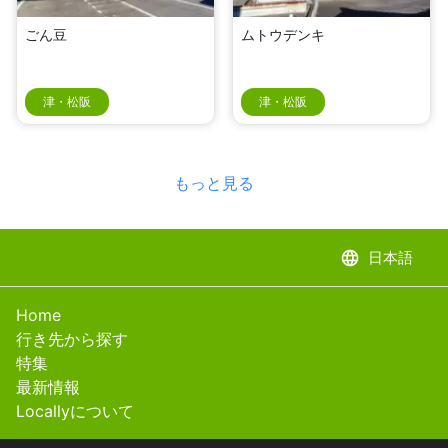
ごん豆
ムトウデンキ
津・松阪
津・松阪
もっと見る
language
日本語
Home
行き先から探す
特集
最新情報
Locallyについて