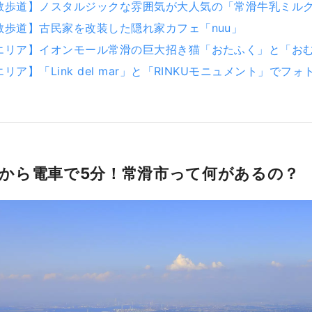
散歩道】ノスタルジックな雰囲気が大人気の「常滑牛乳ミル
散歩道】古民家を改装した隠れ家カフェ「nuu」
エリア】イオンモール常滑の巨大招き猫「おたふく」と「お
リア】「Link del mar」と「RINKUモニュメント」でフ
戦！
から電車で5分！常滑市って何があるの？