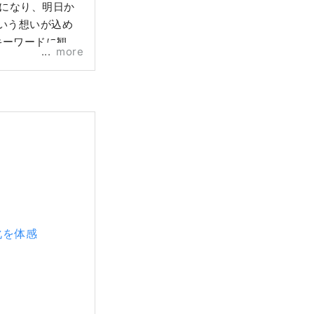
分になり、明日か
という想いが込め
をキーワードに観光
more
化を体感