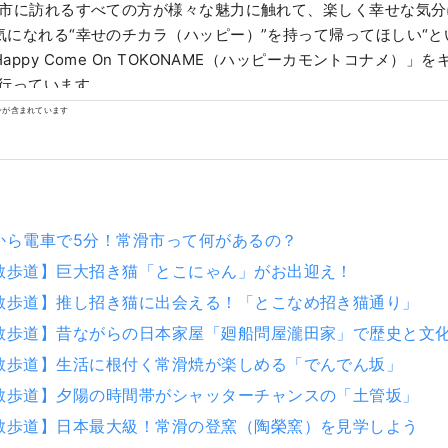
滑市に訪れるすべての方が様々な魅力に触れて、楽しく幸せな気
気になれる“幸せのチカラ（ハッピー）”を持って帰ってほしい“
appy Come On TOKONAME（ハッピーカモントコナメ）」
を行っています。
ンが含まれています
から電車で5分！常滑市って何があるの？
散歩道】巨大招き猫「とこにゃん」がお出迎え！
散歩道】推し招き猫に出会える！「とこなめ招き猫通り」
散歩道】昔ながらの日本家屋「廻船問屋瀧田家」で歴史と文
散歩道】生活に根付く常滑焼が楽しめる「でんでん坂」
散歩道】夕陽の時間帯がシャッターチャンスの「土管坂」
散歩道】日本最大級！常滑の登窯（陶榮窯）を見学しよう