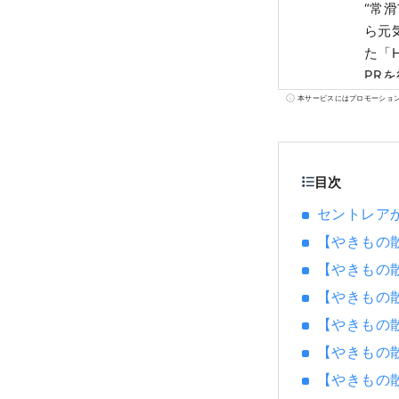
“常
ら元
た「H
PR
本サービスにはプロモーショ
目次
セントレア
【やきもの
【やきもの
【やきもの
【やきもの
【やきもの
【やきもの