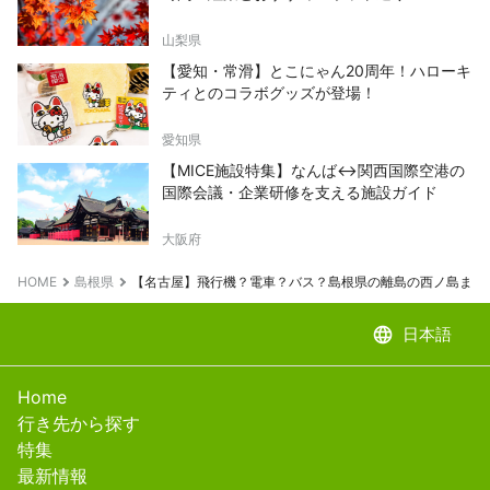
山梨県
【愛知・常滑】とこにゃん20周年！ハローキ
ティとのコラボグッズが登場！
愛知県
【MICE施設特集】なんば↔関西国際空港の
国際会議・企業研修を支える施設ガイド
大阪府
HOME
島根県
【名古屋】飛行機？電車？バス？島根県の離島の西ノ島まで
language
日本語
Home
行き先から探す
特集
最新情報