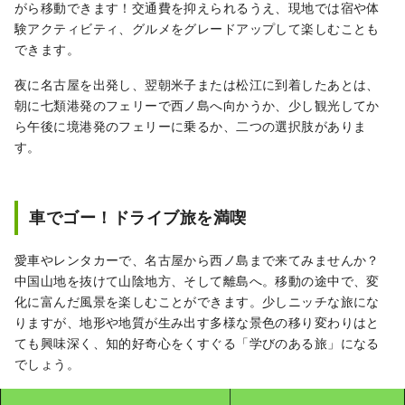
がら移動できます！交通費を抑えられるうえ、現地では宿や体
験アクティビティ、グルメをグレードアップして楽しむことも
できます。
夜に名古屋を出発し、翌朝米子または松江に到着したあとは、
朝に七類港発のフェリーで西ノ島へ向かうか、少し観光してか
ら午後に境港発のフェリーに乗るか、二つの選択肢がありま
す。
車でゴー！ドライブ旅を満喫
愛車やレンタカーで、名古屋から西ノ島まで来てみませんか？
中国山地を抜けて山陰地方、そして離島へ。移動の途中で、変
化に富んだ風景を楽しむことができます。少しニッチな旅にな
りますが、地形や地質が生み出す多様な景色の移り変わりはと
ても興味深く、知的好奇心をくすぐる「学びのある旅」になる
でしょう。