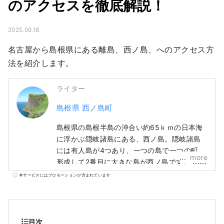
のアクセスを徹底解説！
2025.09.18
名古屋から島根県にある離島、西ノ島、へのアクセス方
法を紹介します。
ライター
島根県 西ノ島町
島根県の島根半島の沖合い約65ｋｍの日本海
に浮かぶ隠岐諸島にある、西ノ島。隠岐諸島
には有人島が4つあり、一つの島で一つの町を
more
形成して2番目に大きな島が西ノ島です。 550
万年前の火山の噴火により形成されたこの島
本サービスにはプロモーションが含まれています
は、隠岐を代表する景勝地『摩天崖』や『通
天橋』、隠岐のいわがきなどの新鮮な海産
物、神楽や田楽などの伝統文化など、「自
然」、「文化」、「食」、「ひと」の魅力が
目次