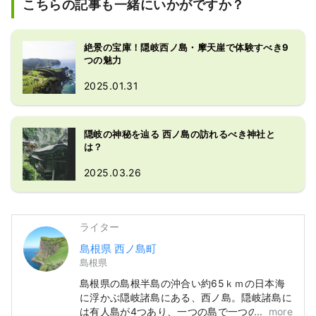
こちらの記事も一緒にいかがですか？
絶景の宝庫！隠岐西ノ島・摩天崖で体験すべき9
つの魅力
2025.01.31
隠岐の神秘を辿る 西ノ島の訪れるべき神社と
は？
2025.03.26
ライター
島根県 西ノ島町
島根県
島根県の島根半島の沖合い約65ｋｍの日本海
に浮かぶ隠岐諸島にある、西ノ島。隠岐諸島に
は有人島が4つあり、一つの島で一つの町を形
more