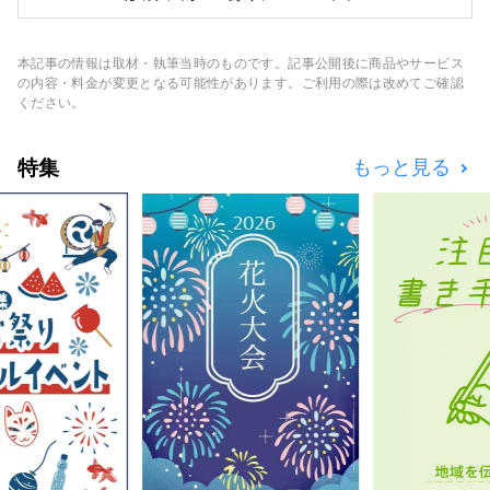
成して2番目に大きな島が西ノ島です。 550万
年前の火山の噴火により形成されたこの島は、
隠岐を代表する景勝地『摩天崖』や『通天
本記事の情報は取材・執筆当時のものです。記事公開後に商品やサービス
橋』、隠岐のいわがきなどの新鮮な海産物、神
の内容・料金が変更となる可能性があります。ご利用の際は改めてご確認
楽や田楽などの伝統文化など、「自然」、「文
ください。
化」、「食」、「ひと」の魅力がある島です。
特集
もっと見る