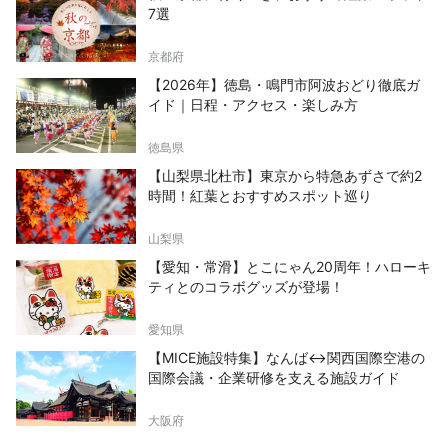
7選
京都府
【2026年】徳島・鳴門市阿波おどり徹底ガ
イド｜日程・アクセス・楽しみ方
徳島県
【山梨県北杜市】東京から特急あずさで約2
時間！紅葉とおすすめスポット巡り
山梨県
【愛知・常滑】とこにゃん20周年！ハローキ
ティとのコラボグッズが登場！
愛知県
【MICE施設特集】なんば↔関西国際空港の
国際会議・企業研修を支える施設ガイド
大阪府