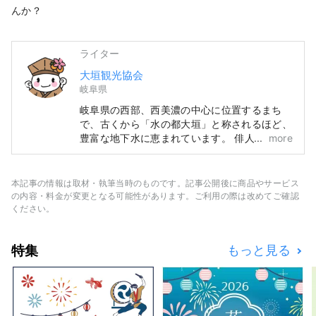
んか？
ライター
大垣観光協会
岐阜県
岐阜県の西部、西美濃の中心に位置するまち
で、古くから「水の都大垣」と称されるほど、
豊富な地下水に恵まれています。 俳人松尾芭
more
蕉の紀行文「奥の細道」のむすびの地として知
られ、関ケ原合戦の際に西軍石田三成の本拠地
となった大垣城や、豊臣秀吉が一夜で築いたと
本記事の情報は取材・執筆当時のものです。記事公開後に商品やサービス
される墨俣一夜城などもあります。 3月下旬か
の内容・料金が変更となる可能性があります。ご利用の際は改めてご確認
ら5月には、舟下りやたらい舟、2016年にユネ
ください。
スコ無形文化遺産にも登録された大垣まつりが
開催されます。
特集
もっと見る