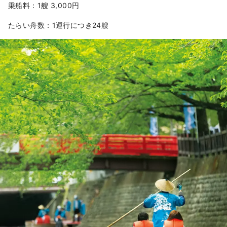
乗船料：1艘 3,000円
たらい舟数：1運行につき24艘