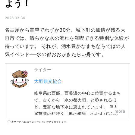
よう！
2026.03.30
名古屋から電車でわずか30分。城下町の風情が残る大
垣市では、清らかな水の流れを満喫できる特別な体験が
待っています。 それが、湧水豊かなまちならではの人
気イベント──水の都おおがきたらい舟です。
ライター
大垣観光協会
岐阜県の西部、西美濃の中心に位置するまち
で、古くから「水の都大垣」と称されるほ
ど、豊富な地下水に恵まれています。 俳人松
more
尾芭蕉の紀行文「奥の細道」のむすびの地と
して知られ、関ケ原合戦の際に西軍石田三成
本サービスにはプロモーションが含まれています
の本拠地となった大垣城や、豊臣秀吉が一夜
で築いたとされる墨俣一夜城などもありま