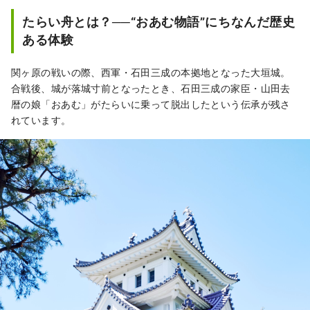
す。 3月下旬から5月には、舟下りやたらい
たらい舟とは？──“おあむ物語”にちなんだ歴史
舟、2016年にユネスコ無形文化遺産にも登録
ある体験
された大垣まつりが開催されます。
関ヶ原の戦いの際、西軍・石田三成の本拠地となった大垣城。
合戦後、城が落城寸前となったとき、石田三成の家臣・山田去
暦の娘「おあむ」がたらいに乗って脱出したという伝承が残さ
れています。