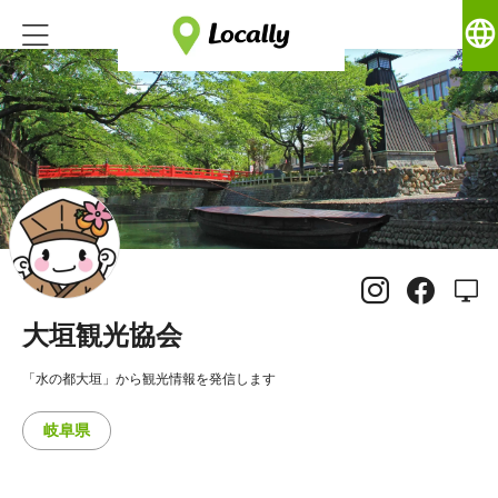
language
大垣観光協会
「水の都大垣」から観光情報を発信します
岐阜県