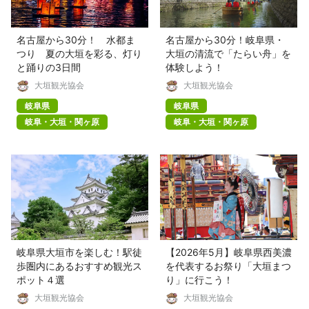
名古屋から30分！ 水都ま
名古屋から30分！岐阜県・
つり 夏の大垣を彩る、灯り
大垣の清流で「たらい舟」を
と踊りの3日間
体験しよう！
大垣観光協会
大垣観光協会
岐阜県
岐阜県
岐阜・大垣・関ヶ原
岐阜・大垣・関ヶ原
岐阜県大垣市を楽しむ！駅徒
【2026年5月】岐阜県西美濃
歩圏内にあるおすすめ観光ス
を代表するお祭り「大垣まつ
ポット４選
り」に行こう！
大垣観光協会
大垣観光協会