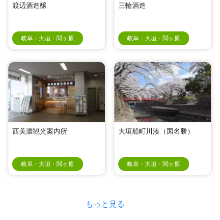
渡辺酒造醸
三輪酒造
岐阜・大垣・関ヶ原
岐阜・大垣・関ヶ原
西美濃観光案内所
大垣船町川湊（国名勝）
岐阜・大垣・関ヶ原
岐阜・大垣・関ヶ原
もっと見る