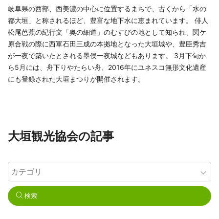
岐阜県の西部、西美濃の中心に位置するまちで、古くから「水の
都大垣」と称されるほど、豊富な地下水に恵まれています。 俳人
松尾芭蕉の紀行文「奥の細道」のむすびの地として知られ、関ケ
原合戦の際に西軍石田三成の本拠地となった大垣城や、豊臣秀吉
が一夜で築いたとされる墨俣一夜城などもあります。 3月下旬か
ら5月には、舟下りやたらい舟、2016年にユネスコ無形文化遺産
にも登録された大垣まつりが開催されます。
大垣観光協会の記事
検索