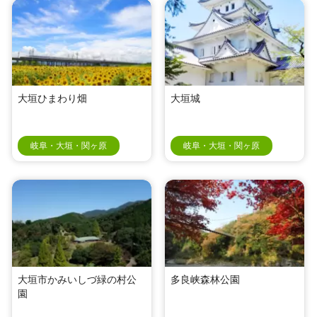
大垣ひまわり畑
大垣城
岐阜・大垣・関ヶ原
岐阜・大垣・関ヶ原
大垣市かみいしづ緑の村公
多良峡森林公園
園