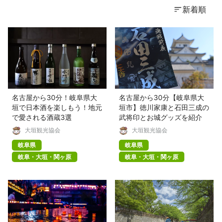
新着順
名古屋から30分！岐阜県大
名古屋から30分【岐阜県大
垣で日本酒を楽しもう！地元
垣市】徳川家康と石田三成の
で愛される酒蔵3選
武将印とお城グッズを紹介
大垣観光協会
大垣観光協会
岐阜県
岐阜県
岐阜・大垣・関ヶ原
岐阜・大垣・関ヶ原