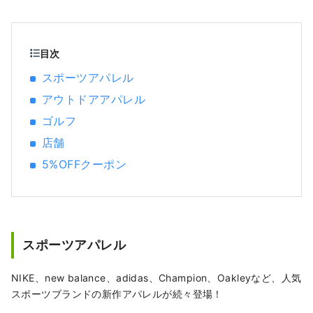
ーツブランドのスポーツ用品や、ファッショ
ン性の高いアパレルやシューズを豊富に取り
そろえ、スポーツをするすべてのお客様に満
足いただける品揃えとサービスを提供致しま
目次
す。
スポーツアパレル
アウトドアアパレル
ゴルフ
店舗
5%OFFクーポン
スポーツアパレル
NIKE、new balance、adidas、Champion、Oakleyなど、人気
スポーツブランドの新作アパレルが続々登場！