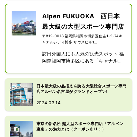
地下2階、地上8階の巨大フロアには総
合スポーツ専門店「スポーツデポフラ
ッグシップストア」、アウトドア大型
Alpen FUKUOKA 西日本
専門店「アルペンアウトドアーズフラ
最大級の大型スポーツ専門店
ッグシップストア」ゴルフ専門店であ
る「ゴルフ5フラッグシップストア」
〒812-0018 福岡県福岡市博多区住吉1-2-74キ
の3業態が入る日本最大級の売場を展
ャナルシティ博多 サウスビル1...
開しています。

訪日外国人にも人気の観光スポット 福
人気のジャパンブランドをはじめ,ナイ
岡県福岡市博多区にある「キャナルシ
キ、アディダス、ニューバランス、ザ
ティ博多」 サウスビル1階～3階に、
ノースフェイス、オン、ホカヨネヨ
スポーツ大型専門店の「 Alpen 
ネ、ホンマ、マジェステイなど,充実の
FUKUOKA 」を 今年9 月 にオープン
品揃え。
日本最大級の品揃えを誇る大型総合スポーツ専門
しました。

店アルペン名古屋がグランドオープン!
1階はゴルフ専門店であるゴルフ ５ フ
2024.03.14
ラッグシップストア、 2 階 と 3 階一
部 エリアに総合スポーツ専門店の ス
ポーツデポフラッグシップストア、 3 
東京の新名所 超大型スポーツ専門店「アルペン
階はアウトドア大型専門店「アルペン
東京」の魅力とは（クーポンあり！）
アウトドアーズフラッグシップスト