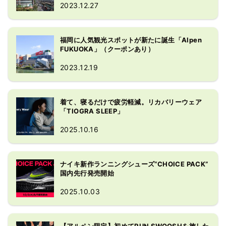
ア」の 3 業態が入る九州エリア最大級
2023.12.27
の売 場を展開しています。

スポーツ各カテゴリーの充実した品揃
えや、アウトドアは合計280ブランド
福岡に人気観光スポットが新たに誕生「Alpen
以上、ゴルフは合計88ブランド以上の
FUKUOKA」（クーポンあり）
取扱いが特徴。アシックス、ミズノ、
2023.12.19
ヨネックス、スノーピークス、ソト、
マジェスティ、ホンマなどの人気のジ
ャパンブランドも充実の品揃えとなっ
着て、寝るだけで疲労軽減。リカバリーウェア
ています。
「TIOGRA SLEEP」
2025.10.16
ナイキ新作ランニングシューズ“CHOICE PACK”
国内先行発売開始
2025.10.03
【アルペン限定】初めてRUN SWOOSHを施した