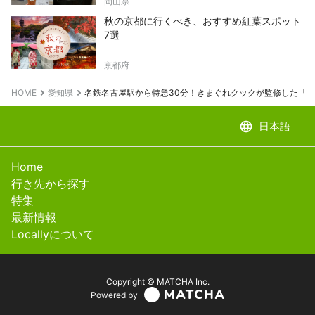
岡山県
秋の京都に行くべき、おすすめ紅葉スポット
7選
京都府
HOME
愛知県
名鉄名古屋駅から特急30分！きまぐれクックが監修した「う
language
日本語
Home
行き先から探す
特集
最新情報
Locallyについて
Copyright © MATCHA Inc.
Powered by