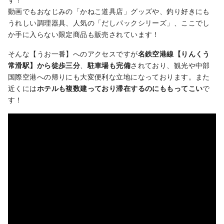
動画でもおなじみの「かねこ道具店」グッズや、釣り好きにも
うれしい調理器具、人気の「だしパックシリーズ」、ここでし
か手に入らない限定商品も販売されています！
そんな【うお一番】へのアクセスですが
名鉄空港線【りんくう
常滑駅】から徒歩三分
、
駐車場も完備
されており、観光や中部
国際空港への帰りにも大変便利な立地になっております。また
近くには
ホテルも複数建っており滞在するのにももってこい
で
す！