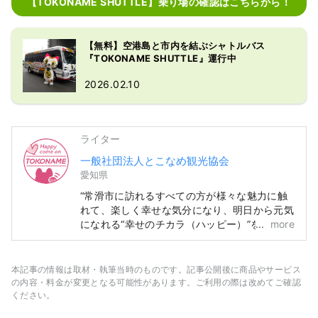
【TOKONAME SHUTTLE】乗り場の確認はこちらから！
【無料】空港島と市内を結ぶシャトルバス
『TOKONAME SHUTTLE』運行中
2026.02.10
ライター
一般社団法人とこなめ観光協会
愛知県
“常滑市に訪れるすべての方が様々な魅力に触
れて、楽しく幸せな気分になり、明日から元気
になれる“幸せのチカラ（ハッピー）”を持って
more
帰ってほしい“という想いが込めた「Happy
Come On TOKONAME（ハッピーカモントコ
ナメ）」をキーワードに観光PRを行っていま
本記事の情報は取材・執筆当時のものです。記事公開後に商品やサービス
す。
の内容・料金が変更となる可能性があります。ご利用の際は改めてご確認
ください。