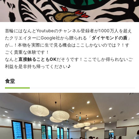
首輪にはなんとYoutubeのチャンネル登録者が1000万人を超え
たクリエイターにGoogle社から贈られる「
ダイヤモンドの盾
」
が…！本物を実際に生で見る機会はここしかないのでは？！す
ごく貴重な体験です！
なんと
直接触ることもOK
だそうです！ここでしか得られないご
利益を是非持ち帰ってください♪
食堂