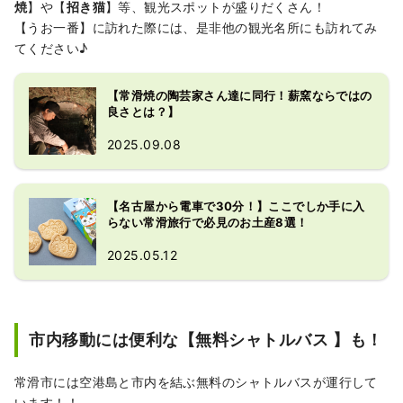
焼
】や【
招き猫
】等、観光スポットが盛りだくさん！
【うお一番】に訪れた際には、是非他の観光名所にも訪れてみ
てください♪
【常滑焼の陶芸家さん達に同行！薪窯ならではの
良さとは？】
2025.09.08
【名古屋から電車で30分！】ここでしか手に入
らない常滑旅行で必見のお土産8選！
2025.05.12
市内移動には便利な【無料シャトルバス 】も！
常滑市には空港島と市内を結ぶ無料のシャトルバスが運行して
います！！