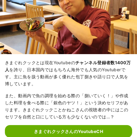
きまぐれクックとは現在Youtubeの
チャンネル登録者数1400万
人
を誇り、日本国内ではもちろん海外でも人気のYoutuberで
す。主に魚を扱う動画が多く優れた包丁捌きや語り口で人気を
博しています。
また、動画内で魚の調理を始める際の「捌いていく！」や作成
した料理を食べる際に「銀色のヤツ！」という決めセリフがあ
ります。きまぐれクックことかねこさんの視聴者の中にはこの
セリフを自然と口にしている方も少なくないのでは…？
きまぐれクックさんのYoutubeCH