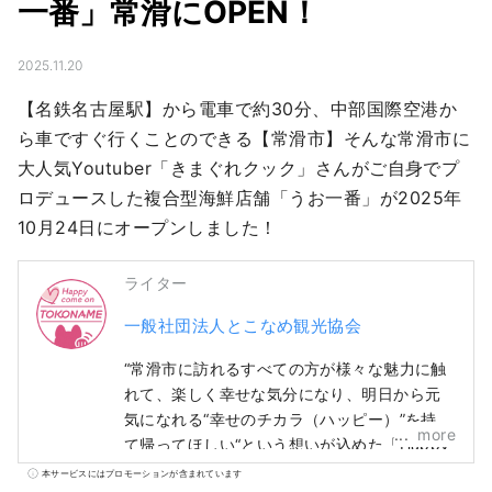
一番」常滑にOPEN！
2025.11.20
【名鉄名古屋駅】から電車で約30分、中部国際空港か
ら車ですぐ行くことのできる【常滑市】そんな常滑市に
大人気Youtuber「きまぐれクック」さんがご自身でプ
ロデュースした複合型海鮮店舗「うお一番」が2025年
10月24日にオープンしました！
ライター
一般社団法人とこなめ観光協会
“常滑市に訪れるすべての方が様々な魅力に触
れて、楽しく幸せな気分になり、明日から元
気になれる“幸せのチカラ（ハッピー）”を持っ
more
て帰ってほしい“という想いが込めた「Happy
Come On TOKONAME（ハッピーカモントコ
本サービスにはプロモーションが含まれています