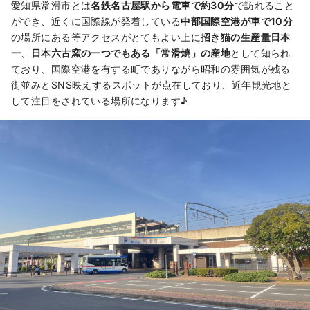
愛知県常滑市とは
名鉄名古屋駅から電車で約30分
で訪れること
ができ、近くに国際線が発着している
中部国際空港が車で10分
の場所にある等アクセスがとてもよい上に
招き猫の生産量日本
一
、
日本六古窯の一つでもある「常滑焼」の産地
として知られ
ており、国際空港を有する町でありながら昭和の雰囲気が残る
街並みとSNS映えするスポットが点在しており、近年観光地と
して注目をされている場所になります♪