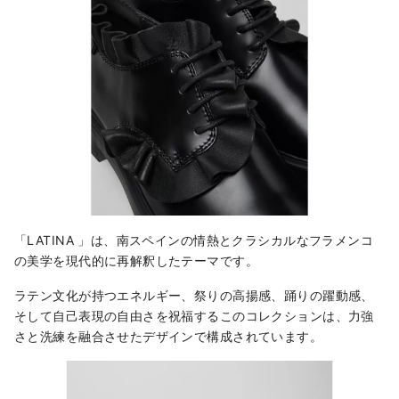
急エースは、新宿西口の地下にあり、北館と
南館の２つに分かれた商業施設です。飲食・
物販店が」軒を連ねており、雨に濡れずにお
買い物や、気軽な食べ歩きを楽しめます。
「LATINA 」は、南スペインの情熱とクラシカルなフラメンコ
の美学を現代的に再解釈したテーマです。
ラテン文化が持つエネルギー、祭りの高揚感、踊りの躍動感、
そして自己表現の自由さを祝福するこのコレクションは、力強
さと洗練を融合させたデザインで構成されています。