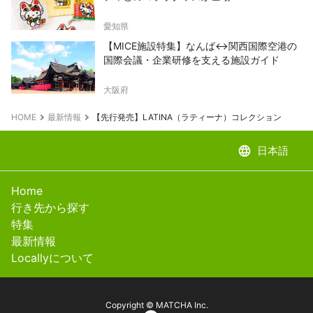
愛知県
【MICE施設特集】なんば↔関西国際空港の
国際会議・企業研修を支える施設ガイド
大阪府
HOME
最新情報
【先行発売】LATINA（ラティーナ）コレクション
language
日本語
Home
行き先から探す
特集
最新情報
Locallyについて
Copyright © MATCHA Inc.