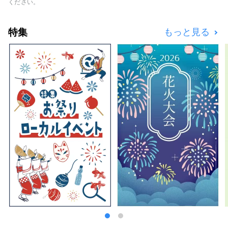
急百貨店、ビックカメラや、レストラン、サー
ください。
ビス施設などから構成し、毎日を自分らしく楽
しむ人たちを支えます。 小田急エースは、新
特集
もっと見る
宿西口の地下にあり、北館と南館の２つに分か
れた商業施設です。飲食・物販店が」軒を連ね
ており、雨に濡れずにお買い物や、気軽な食べ
歩きを楽しめます。