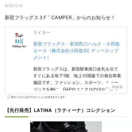
2025.12.10
新宿フラッグス３F「CAMPER」からのお知らせ！
ライター
新宿フラッグス・新宿西口ハルク・小田急
エース（株式会社小田急SC ディベロップ
メント）
新宿フラッグスは、新宿駅東南口改札を出て
すぐにある地下1階、地上10階建ての複合商業
施設です。ファッション、スポーツ、ミュー
more
ジックを軸に、GAPやユニクロのほか、オッ
シュマンズやタワーレコードなどが出店して
本サービスにはプロモーションが含まれています
います。 新宿西口ハルクは、新宿駅西口に面
した、地下3階、地上8階建ての複合商業施設
【先行発売】LATINA（ラティーナ）コレクション
です。小田急百貨店、ビックカメラや、レス
トラン、サービス施設などから構成し、毎日
を自分らしく楽しむ人たちを支えます。 小田