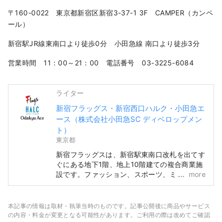
〒160-0022 東京都新宿区新宿3-37-1 3F CAMPER（カンペ
ール）
新宿駅JR線東南口より徒歩0分 小田急線 南口より徒歩3分
営業時間 11：00～21：00 電話番号 03-3225-6084
ライター
新宿フラッグス・新宿西口ハルク・小田急エ
ース（株式会社小田急SC ディベロップメン
ト）
東京都
新宿フラッグスは、新宿駅東南口改札を出てす
ぐにある地下1階、地上10階建ての複合商業施
設です。ファッション、スポーツ、ミュージッ
more
クを軸に、GAPやユニクロのほか、オッシュマ
ンズやタワーレコードなどが出店しています。
新宿西口ハルクは、新宿駅西口に面した、地下
本記事の情報は取材・執筆当時のものです。記事公開後に商品やサービス
3階、地上8階建ての複合商業施設です。小田
の内容・料金が変更となる可能性があります。ご利用の際は改めてご確認