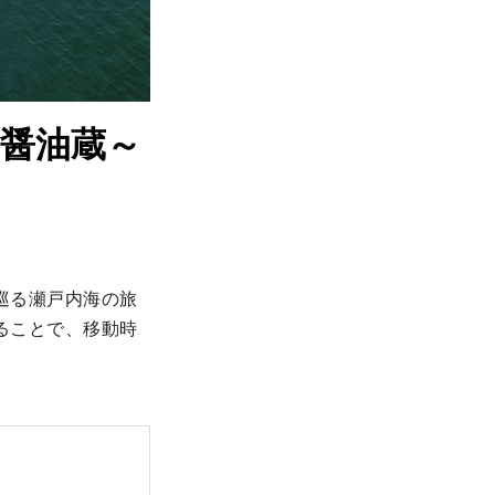
醤油蔵～
巡る瀬戸内海の旅
ることで、移動時