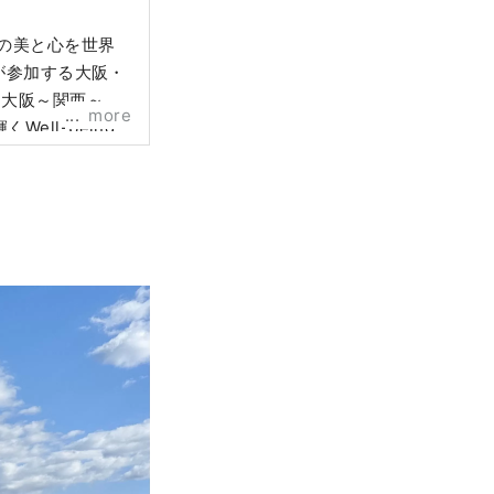
の美と心を世界
が参加する大阪・
～大阪～関西～全
more
ll-being
学技術・経済の
**********
研究所
目4番5号 毎日新聞ビ