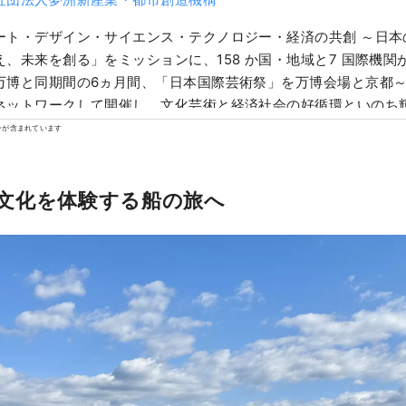
ート・デザイン・サイエンス・テクノロジー・経済の共創 ～日本
え、未来を創る」をミッションに、158 か国・地域と7 国際機関
万博と同期間の6ヵ月間、「日本国際芸術祭」を万博会場と京都
ネットワークして開催し、文化芸術と経済社会の好循環といのち輝くWe
来創りに貢献。 万博を契機に世界の国々との多様な文化芸術・科
ンが含まれています
輪が拡がっていけば幸いです。 ****************************
社)夢洲新産業・都市創造機構 /事務局 （株）健康都市デザイン
ps://yumeshimakikou.org/ 〒530-0001大阪市北区梅田3丁
文化を体験する船の旅へ
***********************************