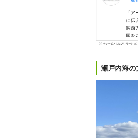
「ア
に伝
関西
国を
な未
本サービスにはプロモーショ
共創の
(一
htt
瀬戸内海の
ル E-mail：info@yumeshimakikou.com TEL：06-6136-8803
****