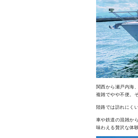
関西から瀬戸内海
複雑でやや不便。
陸路では訪れにく
車や鉄道の混雑か
味わえる贅沢な体