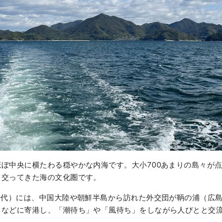
ぼ中央に横たわる穏やかな内海です。大小700あまりの島々が
き交ってきた海の文化圏です。
時代）には、中国大陸や朝鮮半島から訪れた外交団が鞆の浦（広
）などに寄港し、「潮待ち」や「風待ち」をしながら人びとと交