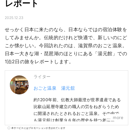
レポート
2025.12.23
せっかく日本に来たのなら、日本ならではの宿泊体験を
してみませんか。伝統的だけれど快適で、新しいのにど
こか懐かしい。今回訪れたのは、滋賀県のおごと温泉。
日本一大きな湖・琵琶湖のほとりにある「湯元館」での
1泊2日の旅をレポートします。
ライター
おごと温泉 湯元舘
約1200年前、伝教大師最澄が世界遺産である
比叡山延暦寺建立の職人の労をねぎらうため
に開湯されたとされるおごと温泉。その中で
more
も湯元舘は創業９６年の歴史を持つ老舗旅
館。11階からびわ湖を望む露天風呂や森の中
本サービスにはプロモーションが含まれています