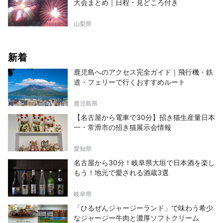
大会まとめ｜日程・見どころ付き
山梨県
新着
鹿児島へのアクセス完全ガイド｜飛行機・鉄
道・フェリーで行くおすすめルート
鹿児島県
【名古屋から電車で30分】招き猫生産量日本
一・常滑市の招き猫展示会情報
愛知県
名古屋から30分！岐阜県大垣で日本酒を楽し
もう！地元で愛される酒蔵3選
岐阜県
「ひるぜんジャージーランド」で味わう希少
なジャージー牛肉と濃厚ソフトクリーム