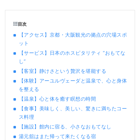
の温泉と錯覚するような露天風呂など趣の異
なる4つの温泉や、日本三大和牛のひとつであ
る「認証近江牛」をはじめ、旬の食材を吟味
した京風会席も人気の秘密。京都から電車で
目次
20分の近距離にありながら、琵琶湖や比良山
【アクセス】京都・大阪観光の拠点の穴場スポ
系など自然と和のぬくもりを感じる事ができ
ット
る宿です。
【サービス】日本のホスピタリティ “おもてな
し”
【客室】静けさという贅沢を堪能する
【体験】アーユルヴェーダと温泉で、心と身体
を整える
【温泉】心と体を癒す瞑想の時間
【食事】美味しく、美しい、驚きに満ちたコー
ス料理
【施設】館内に宿る、小さなおもてなし
湯元舘はまた帰って来たくなる宿