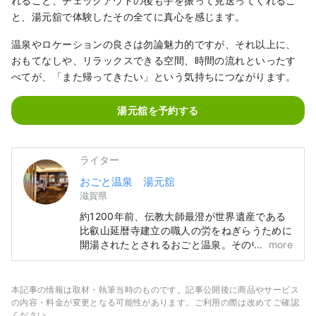
れること、チェックアウトの後も手を振って見送ってくれるこ
と、湯元舘で体験したその全てに真心を感じます。
温泉やロケーションの良さは勿論魅力的ですが、それ以上に、
おもてなしや、リラックスできる空間、時間の流れといったす
べてが、「また帰ってきたい」という気持ちにつながります。
湯元舘を予約する
ライター
おごと温泉 湯元舘
滋賀県
約1200年前、伝教大師最澄が世界遺産である
比叡山延暦寺建立の職人の労をねぎらうために
開湯されたとされるおごと温泉。その中でも湯
more
元舘は創業９６年の歴史を持つ老舗旅館。11階
からびわ湖を望む露天風呂や森の中の温泉と錯
覚するような露天風呂など趣の異なる4つの温
本記事の情報は取材・執筆当時のものです。記事公開後に商品やサービス
泉や、日本三大和牛のひとつである「認証近江
の内容・料金が変更となる可能性があります。ご利用の際は改めてご確認
牛」をはじめ、旬の食材を吟味した京風会席も
ください。