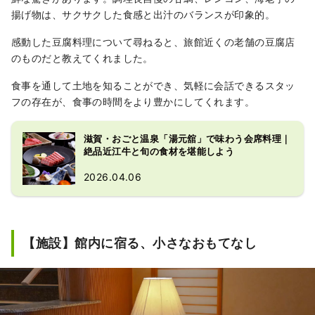
揚げ物は、サクサクした食感と出汁のバランスが印象的。
感動した豆腐料理について尋ねると、旅館近くの老舗の豆腐店
のものだと教えてくれました。
食事を通して土地を知ることができ、気軽に会話できるスタッ
フの存在が、食事の時間をより豊かにしてくれます。
滋賀・おごと温泉「湯元舘」で味わう会席料理｜
絶品近江牛と旬の食材を堪能しよう
2026.04.06
【施設】館内に宿る、小さなおもてなし