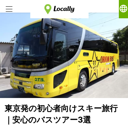
language
東京発の初心者向けスキー旅行
｜安心のバスツアー3選