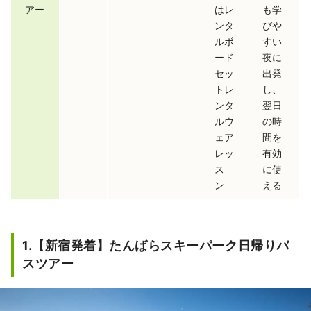
アー
はレ
も学
ンタ
びや
ルボ
すい
ード
夜に
セッ
出発
トレ
し、
ンタ
翌日
ルウ
の時
ェア
間を
レッ
有効
ス
に使
ン
える
1.【新宿発着】たんばらスキーパーク日帰りバ
スツアー