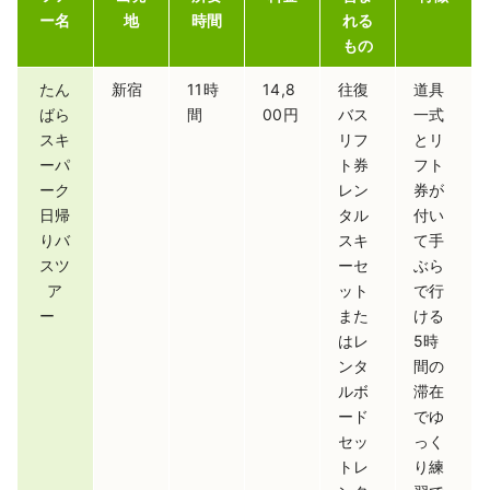
ー名
地
時間
れる
もの
たん
新宿
11時
14,8
往復
道具
ばら
間
00円
バス
一式
スキ
リフ
とリ
ーパ
ト券
フト
ーク
レン
券が
日帰
タル
付い
りバ
スキ
て手
スツ
ーセ
ぶら
ア
ット
で行
ー
また
ける
はレ
5時
ンタ
間の
ルボ
滞在
ード
でゆ
セッ
っく
トレ
り練