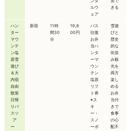
ンタ
習で
ルウ
きる
ェア
ハン
新宿
11時
19,8
バス
雪遊
ター
間30
00円
往復
びと
マウ
分
お弁
歴史
ンテ
当ハ
的な
ン塩
ンタ
街並
原雪
ーマ
み観
遊び
ウン
光を
＆大
テン
両方
内宿
塩原
楽し
自由
リフ
める
散策
ト券
お弁
日帰
※ス
当付
りバ
キ
きで
スツ
ー・
食事
ア
スノ
の心
ー
ーボ
配不