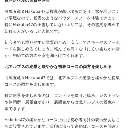
世界レベルの雪質を誇る
白馬五竜＆Hakuba47は標高が高い場所にあり、雪が溶けにく
い環境なので、粉雪のようなパウダースノーを体験できます。
特にHakuba47の圧雪していないエリアは、その雪質を求めて
訪れる人がいるほど人気です。
初心者でも滑りやすい雪質のため、安心してスキーやスノーボ
ードを楽しめるでしょう。転んでも痛くなりにくい柔らかい雪
が、初めての方の不安を和らげてくれます。
北アルプスの絶景と緩やかな初級コースの両方を楽しめる
白馬五竜＆Hakuba47では、北アルプスの絶景と緩やかな初級
コースの両方を楽しめます。
特に絶景を楽しめるのは、ゴンドラを降りた場所。レストラン
や休憩所、展望台があり、展望台からは北アルプスの景色を一
望できます。
Hakuba47の緩やかなコース上には初心者向けの表示があちこ
ちに設置されています。目印に沿って進めば、コースを間違え