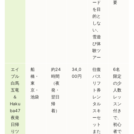
ード
要
を目
的と
しな
い、
雪遊
び体
験ツ
アー
エイ
船
約24
34,0
往復
6名
ブル
橋・
時間
00円
バス
限定
白馬
東
（夜
リフ
の少
五竜
京・
発・
ト券
人数
＆
池袋
翌日
レン
レッ
Haku
帰
タル
スン
ba47
着）
スキ
付き
夜発
ーセ
で、
日帰
ット
初心
りツ
また
者で