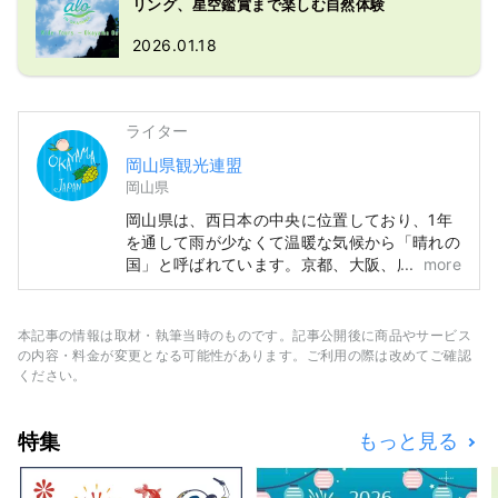
リング、星空鑑賞まで楽しむ自然体験
2026.01.18
ライター
岡山県観光連盟
岡山県
岡山県は、西日本の中央に位置しており、1年
を通して雨が少なくて温暖な気候から「晴れの
国」と呼ばれています。京都、大阪、広島の有
more
名観光地めぐりの中間地点でアクセス便利！瀬
戸大橋を経由して四国に渡る際の玄関口でもあ
ります。 また、「フルーツ王国岡山」とも呼
本記事の情報は取材・執筆当時のものです。記事公開後に商品やサービス
ばれ、瀬戸内の温暖な気候の中、太陽を浴びた
の内容・料金が変更となる可能性があります。ご利用の際は改めてご確認
フルーツは、甘さ、香り、味ともに最高品質。
ください。
白桃をはじめ、マスカットやピオーネなど、旬
のフルーツが味わえます！ 「岡山城」や日本
特集
もっと見る
三名園の「岡山後楽園」、倉敷美観地区といっ
た、歴史、文化、アートなど世界に誇る観光ス
ポットもあります！