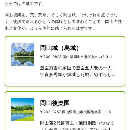
ならではの魅力です。
岡山後楽園、荒手茶寮、そして岡山城。それぞれを点ではな
く、徒歩で巡れるひとつの体験として味わうことで、岡山の歴
史と文化が、より立体的に感じられるはずです。
岡山城（烏城）
〒700-0823 岡山県岡山市北区丸の内2-3-1
豊臣秀吉の家臣で豊臣五大老の一人・
宇喜多秀家が築城した城。めずらしい
不等辺五角形をした三層六階建ての天
守閣は威厳のある佇まいで、黒い下見
板張りの外観から、別名「烏城（うじ
ょう）」と呼ばれています。最上階か
岡山後楽園
らは眼下に旭川を望み、岡山後楽園と
〒703-8257 岡山県岡山市北区後楽園 1-5
市街地を360度見渡せます。築城当時
の天守閣は1945（昭和20）年の空襲
岡山藩2代目藩主・池田綱政（つなま
で焼失しましたが、現在は再建され、
さ）が自ら憩いの場として築いた大庭