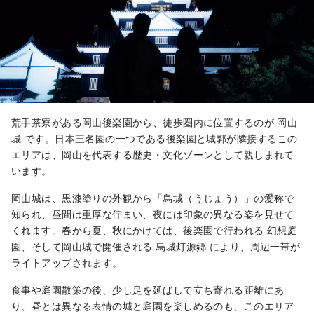
荒手茶寮がある岡山後楽園から、徒歩圏内に位置するのが 岡山
城 です。日本三名園の一つである後楽園と城郭が隣接するこの
エリアは、岡山を代表する歴史・文化ゾーンとして親しまれて
います。
岡山城は、黒漆塗りの外観から「烏城（うじょう）」の愛称で
知られ、昼間は重厚な佇まい、夜には印象の異なる姿を見せて
くれます。春から夏、秋にかけては、後楽園で行われる 幻想庭
園、そして岡山城で開催される 烏城灯源郷 により、周辺一帯が
ライトアップされます。
食事や庭園散策の後、少し足を延ばして立ち寄れる距離にあ
り、昼とは異なる表情の城と庭園を楽しめるのも、このエリア