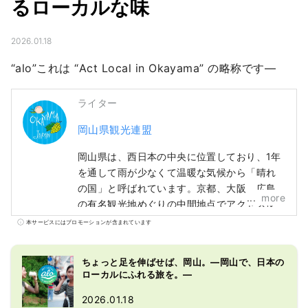
るローカルな味
2026.01.18
“alo”これは “Act Local in Okayama” の略称です—
ライター
岡山県観光連盟
岡山県は、西日本の中央に位置しており、1年
を通して雨が少なくて温暖な気候から「晴れ
の国」と呼ばれています。京都、大阪、広島
more
の有名観光地めぐりの中間地点でアクセス便
利！瀬戸大橋を経由して四国に渡る際の玄関
本サービスにはプロモーションが含まれています
口でもあります。 また、「フルーツ王国岡
山」とも呼ばれ、瀬戸内の温暖な気候の中、
ちょっと足を伸ばせば、岡山。―岡山で、日本の
太陽を浴びたフルーツは、甘さ、香り、味と
ローカルにふれる旅を。―
もに最高品質。 白桃をはじめ、マスカットや
ピオーネなど、旬のフルーツが味わえます！
2026.01.18