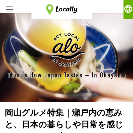
language
岡山グルメ特集｜瀬戸内の恵み
と、日本の暮らしや日常を感じ