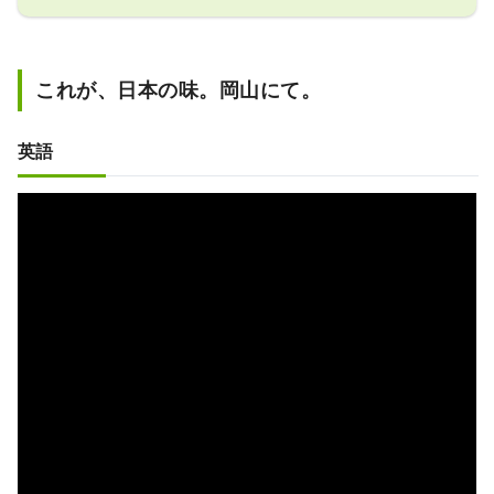
「岡山城」や日本三名園の「岡山後楽園」、
倉敷美観地区といった、歴史、文化、アート
など世界に誇る観光スポットもあります！
これが、日本の味。岡山にて。
英語