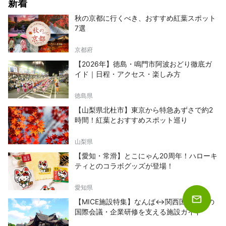
新着
秋の京都に行くべき、おすすめ紅葉スポット
7選
京都府
【2026年】徳島・鳴門市阿波おどり徹底ガ
イド｜日程・アクセス・楽しみ方
徳島県
【山梨県北杜市】東京から特急あずさで約2
時間！紅葉とおすすめスポット巡り
山梨県
【愛知・常滑】とこにゃん20周年！ハローキ
ティとのコラボグッズが登場！
愛知県
【MICE施設特集】なんば↔関西国際空港の
国際会議・企業研修を支える施設ガイド