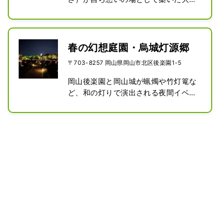
城主の間などが復元されています。1
園。季節の花が彩る広々とした園内は
階には備前焼工房があり、土ひねり体
江戸時代さながらの別世界。1952年に
験ができます。また、春、夏、秋の季
は歴史的文化遺産として“特別名勝”に
節ごとに岡山城天守閣とその周辺をラ
指定され、ミシュラン・グリーンガイ
春の幻想庭園・烏城灯源郷
イトアップした「烏城灯源郷」が開催
ド・ジャポンでは三つ星の評価を得て
〒703-8257 岡山県岡山市北区後楽園1-5
され人気を集めています。
います。四季を通じて茶つみや月見な
ど様々な行事が催されているほか、期
岡山後楽園と岡山城が蝋燭や竹灯篭な
間限定で昼間とは趣をかえて園内をラ
ど、和の灯りで演出される夜間イベン
イトアップする夜間特別開園「幻想庭
ト。
園」を楽しむことができます。ボラン
ティアガイド（無料）も観光客に好評
です。