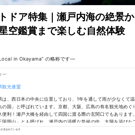
トドア特集｜瀬戸内海の絶景
星空鑑賞まで楽しむ自然体験
 Local in Okayama” の略称です—
ター
県観光連盟
県は、西日本の中央に位置しており、1年を通して雨が少なくて
れの国」と呼ばれています。京都、大阪、広島の有名観光地めぐ
便利！瀬戸大橋を経由して四国に渡る際の玄関口でもあります。 また、「フ
王国岡山」とも呼ばれ、瀬戸内の温暖な気候の中、太陽を浴びた
香り、味ともに最高品質。 白桃をはじめ、マスカットやピオーネ
ンが含まれています