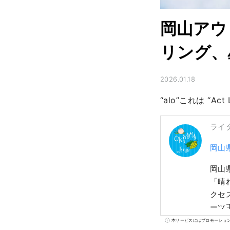
岡山アウ
リング、
2026.01.18
“alo”これは “Act
ライ
岡山
岡山
「晴
クセス
ーツ
さ、
本サービスにはプロモーショ