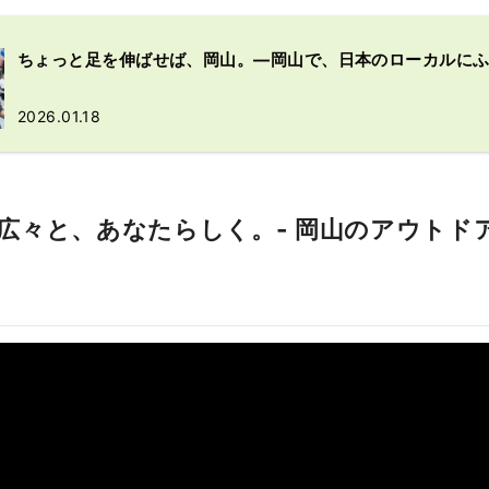
「岡山城」や日本三名園の「岡山後楽園」、倉敷美観地区といっ
歴史、文化、アートなど世界に誇る観光スポットもあります！
ちょっと足を伸ばせば、岡山。―岡山で、日本のローカルに
2026.01.18
広々と、あなたらしく。- 岡山のアウトド