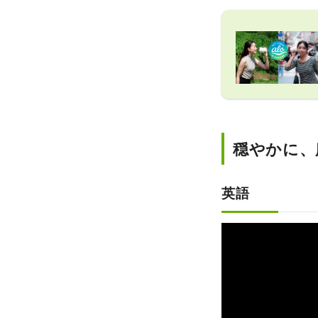
ーツが味わえます！ 
た、
穏やかに、
英語