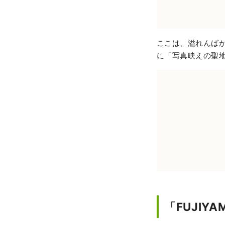
ここは、溢れんば
に「写真映えの聖
「FUJI