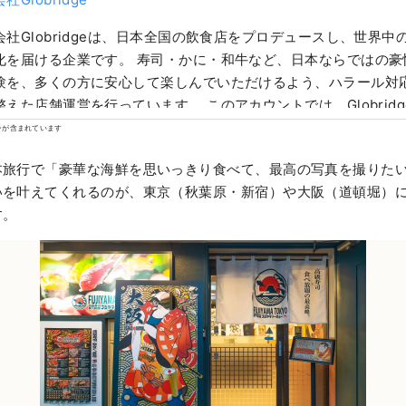
会社Globridgeは、日本全国の飲食店をプロデュースし、世界
化を届ける企業です。 寿司・かに・和牛など、日本ならではの豪
験を、多くの方に安心して楽しんでいただけるよう、ハラール対
整えた店舗運営を行っています。 このアカウントでは、Globrid
ン情報や、訪日旅行者におすすめのグルメ体験をご紹介。日本旅
ンが含まれています
食の体験”を世界の皆さまに発信していきます。
本旅行で「豪華な海鮮を思いっきり食べて、最高の写真を撮りた
いを叶えてくれるのが、東京（秋葉原・新宿）や大阪（道頓堀）
す。