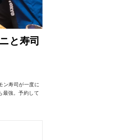
カニと寿司
ーモン寿司が一度に
も最強。予約して