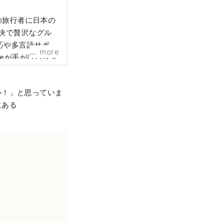
中の旅行者に日本の
快で贅沢なグル
応や多言語サポー
more
geが手がけるレス
行をより豊かにす
い！」と思っていま
にある