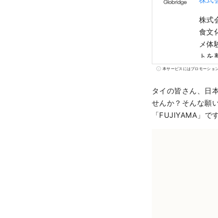
株式
食文
メ体
トを
トラ
本サービスにはプロモーショ
る“
タイの皆さん、日
せんか？そんな願
「FUJIYAMA」で