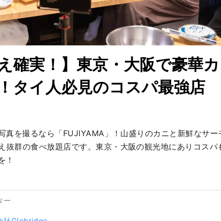
映え確実！】東京・大阪で豪華
！タイ人必見のコスパ最強店
写真を撮るなら「FUJIYAMA」！山盛りのカニと新鮮なサ
映え抜群の食べ放題店です。東京・大阪の観光地にありコスパ
を！
ター
社Globridge