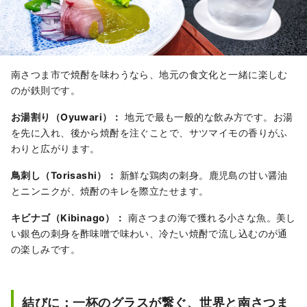
南さつま市で焼酎を味わうなら、地元の食文化と一緒に楽しむ
のが鉄則です。
お湯割り（Oyuwari）：
地元で最も一般的な飲み方です。お湯
を先に入れ、後から焼酎を注ぐことで、サツマイモの香りがふ
わりと広がります。
鳥刺し（Torisashi）：
新鮮な鶏肉の刺身。鹿児島の甘い醤油
とニンニクが、焼酎のキレを際立たせます。
キビナゴ（Kibinago）：
南さつまの海で獲れる小さな魚。美し
い銀色の刺身を酢味噌で味わい、冷たい焼酎で流し込むのが通
の楽しみです。
結びに：一杯のグラスが繋ぐ、世界と南さつま