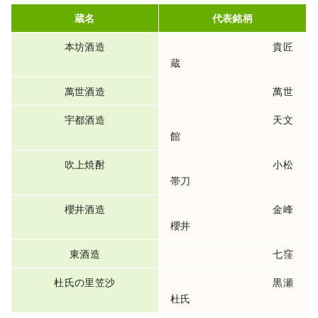
蔵名
代表銘柄
本坊酒造
貴匠
蔵
萬世酒造
萬世
宇都酒造
天文
館
吹上焼酎
小松
帯刀
櫻井酒造
金峰
櫻井
東酒造
七窪
杜氏の里笠沙
黒瀬
杜氏