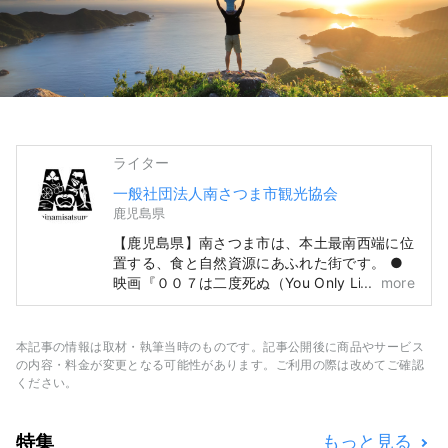
ライター
一般社団法人南さつま市観光協会
鹿児島県
【鹿児島県】南さつま市は、本土最南西端に位
置する、食と自然資源にあふれた街です。 ●
映画『００７は二度死ぬ（You Only Live
more
Twice）』撮影地 ●鑑真大和上上陸地 ●【日
本遺産】重要伝統的建造物群保存地区『加世田
麓』 ●黒瀬杜氏/阿多杜氏発祥の地（南さつま
本記事の情報は取材・執筆当時のものです。記事公開後に商品やサービス
七蔵焼酎） ●九州百名山『金峰山』 ●薩摩半
の内容・料金が変更となる可能性があります。ご利用の際は改めてご確認
島の三名山『野間岳』
ください。
特集
もっと見る