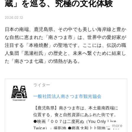
蔵」を巡る、究極の文化体験
2026.02.12
日本の南端、鹿児島県。その中でも美しい海岸線と豊か
な自然に恵まれた「南さつま市」は、世界中の愛好家が
注目する「本格焼酎」の聖地です。ここには、伝説の職
人集団「黒瀬杜氏」の歴史と、未来へ繋ぐために結束し
た「南さつま七蔵」の情熱がある。
ライター
一般社団法人南さつま市観光協会
【鹿児島県】南さつま市は、本土最南西端に
位置する、食と自然資源にあふれた街です。
●映画『００７は二度死ぬ（You Only Live
more
Twice）』撮影地 ●鑑真大和上上陸地 ●【日