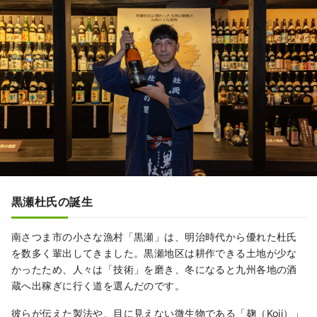
黒瀬杜氏の誕生
南さつま市の小さな漁村「黒瀬」は、明治時代から優れた杜氏
を数多く輩出してきました。黒瀬地区は耕作できる土地が少な
かったため、人々は「技術」を磨き、冬になると九州各地の酒
蔵へ出稼ぎに行く道を選んだのです。
彼らが伝えた製法や、目に見えない微生物である「麹（Koji）」