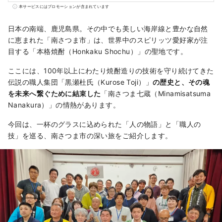
本遺産】重要伝統的建造物群保存地区『加世
本サービスにはプロモーションが含まれています
田麓』 ●黒瀬杜氏/阿多杜氏発祥の地（南さつ
ま七蔵焼酎） ●九州百名山『金峰山』 ●薩摩
日本の南端、鹿児島県。その中でも美しい海岸線と豊かな自然
半島の三名山『野間岳』
に恵まれた「南さつま市」は、世界中のスピリッツ愛好家が注
目する「本格焼酎（Honkaku Shochu）」の聖地です。
ここには、100年以上にわたり焼酎造りの技術を守り続けてきた
伝説の職人集団「黒瀬杜氏（Kurose Toji）」
の歴史と、その魂
を未来へ繋ぐために結束した
「南さつま七蔵（Minamisatsuma
Nanakura）」の情熱があります。
今回は、一杯のグラスに込められた「人の物語」と「職人の
技」を巡る、南さつま市の深い旅をご紹介します。