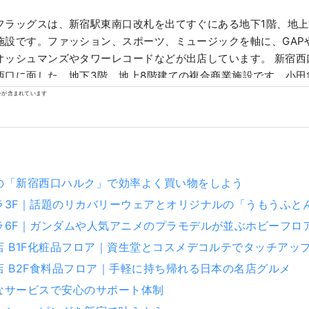
フラッグスは、新宿駅東南口改札を出てすぐにある地下1階、地上
施設です。ファッション、スポーツ、ミュージックを軸に、GAP
ッシュマンズやタワーレコードなどが出店しています。 新宿西口ハルクは、新
西口に面した、地下3階、地上8階建ての複合商業施設です。小田
メラや、レストラン、サービス施設などから構成し、毎日を自分
ンが含まれています
スは、新宿西口の地下にあり、北館と南館の２つに分かれ
業施設です。飲食・物販店が」軒を連ねており、雨に濡れずにお
歩きを楽しめます。
の「新宿西口ハルク」で効率よく買い物をしよう
ラ3F｜話題のリカバリーウェアとオリジナルの「うもうふと
ラ6F｜ガンダムや人気アニメのプラモデルが並ぶホビーフロ
店 B1F化粧品フロア｜資生堂とコスメデコルテでタッチアッ
店 B2F食料品フロア｜手軽に持ち帰れる日本の名店グルメ
なサービスで安心のサポート体制