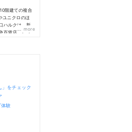
10階建ての複合
やユニクロのほ
more
急百貨店、ビッ
らしく楽しむ人た
買い物や、気軽な
ん」をチェック
ア
プ体験