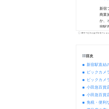
新宿
商業
か、オ
宿駅
クカ
本サービスにはプロモーショ
ちを支えます。 小田急エー
た商
食べ
目次
新宿駅直結
ビックカメ
ビックカメ
小田急百貨
小田急百貨
免税・便利