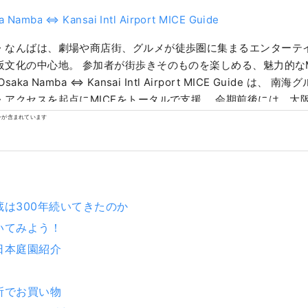
a Namba ⇔ Kansai Intl Airport MICE Guide
・なんばは、劇場や商店街、グルメが徒歩圏に集まるエンターテ
阪文化の中心地。 参加者が街歩きそのものを楽しめる、魅力的なM
・アクセスを起点にMICEをトータルで支援。 会期前後には、大
観光（企業訪問・工場見学）を組み合わせた周遊プランもご提案し
ンが含まれています
/www.japanrootsguide.com/jp 『本アカウントは南海電気鉄道株式会社によっ
。』 【写真説明】 １．関西国際空港と難波を直結する特急Rapi:t
道頓堀の街並み
蔵は300年続いてきたのか
いてみよう！
・日本庭園紹介
所でお買い物