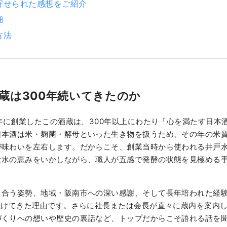
寄せられた感想をご紹介
細
方法
蔵は300年続いてきたのか
6年に創業したこの酒蔵は、300年以上にわたり「心を満たす日本
日本酒は米・麹菌・酵母といった生き物を扱うため、その年の米
が味わいを左右します。だからこそ、創業当時から使われる井戸
な水の恵みをいかしながら、職人が五感で発酵の状態を見極める
き合う姿勢、地域・阪南市への深い感謝、そして長年培われた経
続けてきた理由です。さらに社長または会長が直々に蔵内を案内
づくりへの想いや歴史の裏話など、トップだからこそ語れる話を