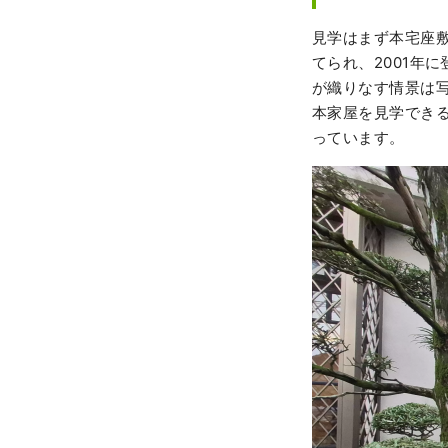
見学はまず本宅座敷
てられ、2001年
が織りなす情景は
本家屋を見学でき
っています。