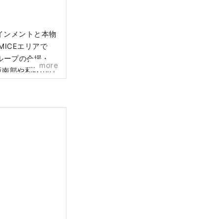
インメントと本物
ICEエリアで
more
阪南部や和歌山の
ます。 HP：