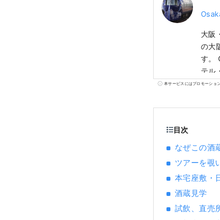
Osak
大阪
の大
す。 Osaka Namba ⇔ Kansai Intl Airport MICE Guide は、 南海グループの会場・ホ
テル
産業
本サービスにはプロモーショ
https:/
て運営されています
２．
目次
なぜこの酒
ツアーを覗
本宅座敷
酒蔵見学
試飲、直売