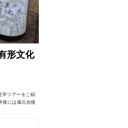
録有形文化
見学ツアーをご紹
学後には蔵元自慢