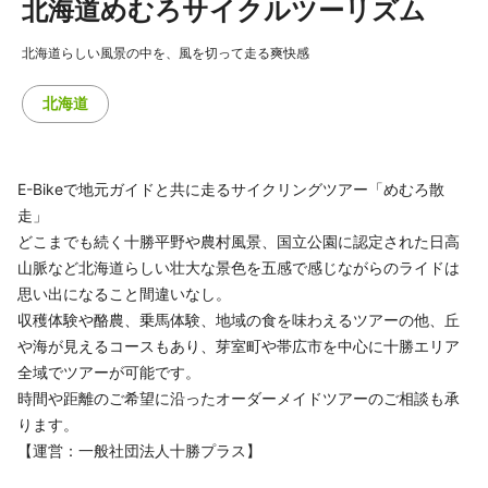
北海道めむろサイクルツーリズム
北海道らしい風景の中を、風を切って走る爽快感
北海道
E-Bikeで地元ガイドと共に走るサイクリングツアー「めむろ散
走」
どこまでも続く十勝平野や農村風景、国立公園に認定された日高
山脈など北海道らしい壮大な景色を五感で感じながらのライドは
思い出になること間違いなし。
収穫体験や酪農、乗馬体験、地域の食を味わえるツアーの他、丘
や海が見えるコースもあり、芽室町や帯広市を中心に十勝エリア
全域でツアーが可能です。
時間や距離のご希望に沿ったオーダーメイドツアーのご相談も承
ります。
【運営：一般社団法人十勝プラス】