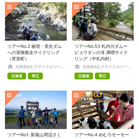
ツアーNo.2 秘境・美生ダム
ツアーNo.53 札内川ダム〜
への冒険散走サイクリング
ピョウタンの滝 満喫サイク
（芽室町）
リング（中札内村）
北海道めむろサイクルツーリ
北海道めむろサイクルツーリ
ズム
ズム
北海道
帯広
北海道
帯広
ツアーNo1. 新嵐山周辺さく
ツアーNo.4 めむろモーモー