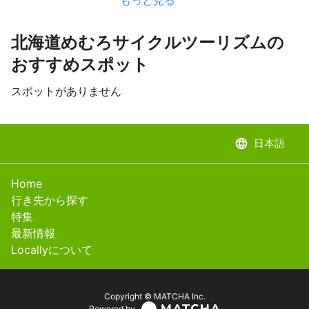
北海道めむろサイクルツーリズムの
おすすめスポット
スポットがありません
language
日本語
Home
行き先から探す
特集
最新情報
Locallyについて
Copyright © MATCHA Inc.
Powered by