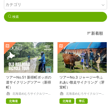
検索
新着順
ツアーNo.51 新得町ポッポの
ツアーNo.3 ジャージー牛ふ
道サイクリングツアー（新得
れあい散走サイクリング（芽
町）
室町）
北海道めむろサイクルツーリ
北海道めむろサイクルツーリ
ズム
ズム
北海道
北海道
帯広