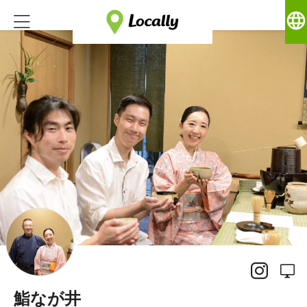
language
鮨なが井