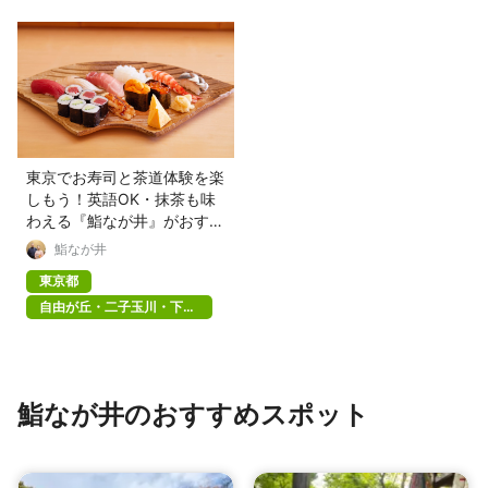
東京でお寿司と茶道体験を楽
しもう！英語OK・抹茶も味
わえる『鮨なが井』がおすす
め
鮨なが井
東京都
自由が丘・二子玉川・下北
沢
鮨なが井のおすすめスポット