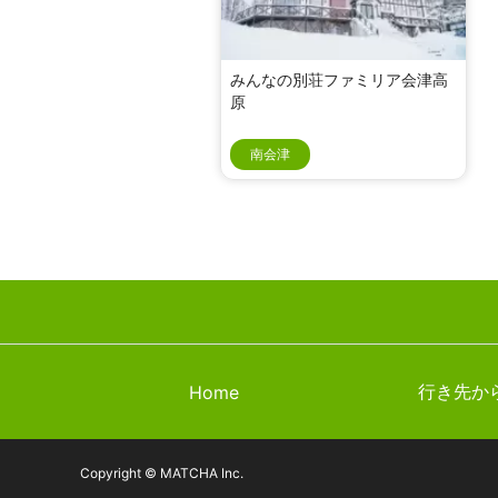
みんなの別荘ファミリア会津高
原
南会津
行き先か
Home
Copyright © MATCHA Inc.