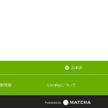
language
日本語
新情報
Locallyについて
Powered by