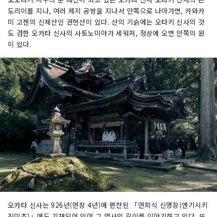
도리이를 지나, 여러 제지 공방을 지나서 안쪽으로 나아가면, 카와카
미 고젠의 신체산인 권현산이 있다. 산의 기슭에는 오타키 신사의 것
도 겸한 오카타 신사의 사토노미야가 세워져, 정상에 오면 안쪽의 원
이 있다.
오카타 신사는 926년(연장 4년)에 편찬된 「연희식 신명장(엔기시키
진미초)」에도 기재되어 있어 그 역사의 길이를 이야기하고 있다. 또,