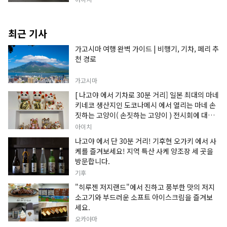
최근 기사
가고시마 여행 완벽 가이드 | 비행기, 기차, 페리 추
천 경로
가고시마
[ 나고야 에서 기차로 30분 거리] 일본 최대의 마네
키네코 생산지인 도코나메시 에서 열리는 마네 손
짓하는 고양이( 손짓하는 고양이 ) 전시회에 대한
정보입니다.
아이치
나고야 에서 단 30분 거리! 기후현 오가키 에서 사
케를 즐겨보세요! 지역 특산 사케 양조장 세 곳을
방문합니다.
기후
"히루젠 저지랜드"에서 진하고 풍부한 맛의 저지
소고기와 부드러운 소프트 아이스크림을 즐겨보
세요.
오카야마