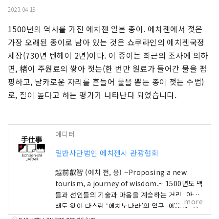
2023.04.19
1500년의 역사를 가진 에치젠 일본 종이. 에치젠에서 젓은 
가장 오래된 종이로 남아 있는 것은 쇼쿠라인의 에치젠국정
세장(730년 텐헤이 2년)이다. 이 종이는 최근의 조사에 의하
면, 楮이 주원료의 쌓아 젓는(한 번만 원료가 들어간 물을 펌
핑하고, 날카로운 자리를 흔들어 물을 뽑는 종이 젓는 수법)
로, 질이 높다고 하는 평가가 나타난다 되었습니다.
에디터
일반사단법인 에치젠시 관광협회
越前叡智 (에치 전, 응) ~Proposing a new
tourism, a journey of wisdom.~ 1500년도 맥
들과 선인들의 기술과 마음을 계승하는 거리. 아무
more
래도 왕이 다스린 ‘에치노나라’의 입구, 에치젠. 한
때 일본해 너머에서 최첨단 기술과 문화가 가장 먼