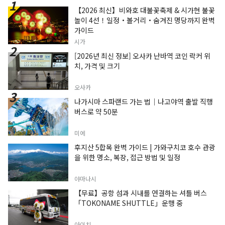
【2026 최신】비와호 대불꽃축제 & 시가현 불꽃
놀이 4선！일정・볼거리・숨겨진 명당까지 완벽
가이드
시가
[2026년 최신 정보] 오사카 난바역 코인 락커 위
치, 가격 및 크기
오사카
나가시마 스파랜드 가는 법｜나고야역 출발 직행
버스로 약 50분
미에
후지산 5합목 완벽 가이드 | 가와구치코 호수 관광
을 위한 명소, 복장, 접근 방법 및 일정
야마나시
【무료】공항 섬과 시내를 연결하는 셔틀 버스
「TOKONAME SHUTTLE」운행 중
아이치