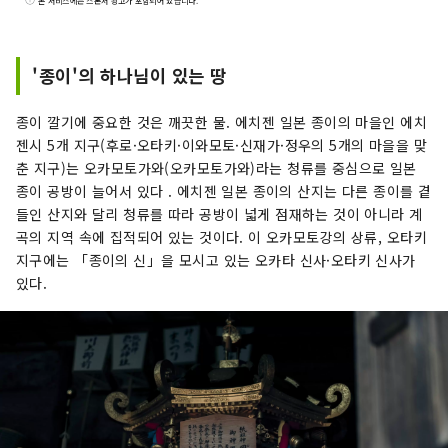
본 서비스에는 스폰서 광고가 포함되어 있습니다.
저 유입되어 일본의 깊은 제조의 기원이 된, 지혜의
집적지. 토지의 자연과 공생하는 전통적인 산업이
나 여기에서 사는 사람들 중에 인류가 다음 1000년
'종이'의 하나님이 있는 땅
에 종사해 나가고 싶은 보편의 지혜가 숨쉬고 있습
니다. 지금 이 땅에서, 국경이나 시공간을 넘어 교
종이 깔기에 중요한 것은 깨끗한 물. 에치젠 일본 종이의 마을인 에치
류하는 것으로 태어나는 미래가 있습니다. 빛을 찾
젠시 5개 지구(후로·오타키·이와모토·신재가·정우의 5개의 마을을 맞
는 새로운 탐구 여행. 환영합니다, 에치젠에.
춘 지구)는 오카모토가와(오카모토가와)라는 청류를 중심으로 일본
종이 공방이 늘어서 있다 . 에치젠 일본 종이의 산지는 다른 종이를 곁
들인 산지와 달리 청류를 따라 공방이 넓게 점재하는 것이 아니라 계
곡의 지역 속에 집적되어 있는 것이다. 이 오카모토강의 상류, 오타키
지구에는 「종이의 신」을 모시고 있는 오카타 신사·오타키 신사가
있다.