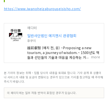
https://www.iwanoheizaburouseisisho.com/
에디터
일반사단법인 에치젠시 관광협회
후쿠이
越前叡智 (에치 전, 응) ~Proposing a new
tourism, a journey of wisdom.~ 1500년도 맥
more
들과 선인들의 기술과 마음을 계승하는 거리. 아무
래도 왕이 다스린 ‘에치노나라’의 입구, 에치젠. 한
때 일본해 너머에서 최첨단 기술과 문화가 가장 먼
저 유입되어 일본의 깊은 제조의 기원이 된, 지혜의
본 기사의 정보는 취재・집필 당시의 내용을 토대로 합니다. 기사 공개 후 상품이
집적지. 토지의 자연과 공생하는 전통적인 산업이나
나 서비스의 내용 및 요금이 변동되는 경우가 있으므로 기사를 참고하실 때 주의해
여기에서 사는 사람들 중에 인류가 다음 1000년에
주시기 바랍니다.
종사해 나가고 싶은 보편의 지혜가 숨쉬고 있습니
다. 지금 이 땅에서, 국경이나 시공간을 넘어 교류하
이 페이지에는 일부 자동 번역이 포함된 경우가 있습니다.
는 것으로 태어나는 미래가 있습니다. 빛을 찾는 새
로운 탐구 여행. 환영합니다, 에치젠에.