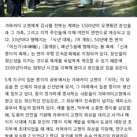
가와카미 고젠에게 감사를 전하는 제례는 1500년의 오랫동안 장인들
과 그 가족, 그리고 지역 주민들에 의해 여전히 연면으로 계승되고 있
다. 33년마다 행해지는 「식년 대제」(어 개장), 50년에 한 번의
「어진기(中神帳)」(중개장), 매년 5월에 행해지는 봄 축제 「신과
종이의 축제」는 현의 무형 민속문화재로 지정되어 있다. 장인들의
정신성을 지키는 것으로 제례를 숙달하게 계승할 수 있기 때문에
1500년이라는 엄청난 시간을 극복해 왔다고 장인들은 입을 모은다.
5개 지구의 일본 종이의 공방에서는 가와카미 고젠의 「치아」의 모
습을 한 신체의 좌상을 신선반에 모셔, 그 아래에서 일본 종이의 생산
에 힘쓰고 있다. 종이 젓가락에 종사하는 사람들이 가와카미고젠에서
얻고 있는 정신적인 안심감은, 그 좌상에의 친숙함이 넘치는 에피소드
로부터 확실히 알려져 있다. 예를 들면, 막부에 소중한 종이를 납입할
때, 도중의 안전을 기원해 카와카미 고젠의 좌상을 데리고 서거나 메
이지 시대에 지표 장인의 7명이 지폐 개발을 위해서 도쿄의 대장성 초
지부에 초대되었을 때 에도 카와카미 고젠의 좌상을 지참해, 연구소의
방에 장식하고 있었다고 한다. 장인에 의한 손수 만들기의 카와카미