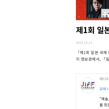
제1회 일
2023.10.13
「제1회 일본 국제 
지 영보관에서, 「
에디
유메시
"예술
를 창