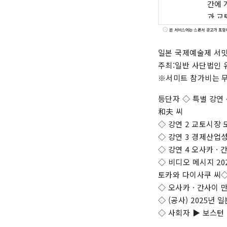
간에 
과 교
의 선
본 서비스에는 스폰서 광고가 포함
계 국
일본 국제예술제 서밋 일정
대합니다
주최:일반 사단법인 
사무국
※서미트 참가비는 무
딩, 
info
등단자 ◇ 특별 강연 
*****
和夫 씨
◇ 강연 2 교토시장
◇ 강연 3 경제산업
◇ 강연 4 오사카 ·
◇ 비디오 메시지 2
토카와 다이사쿠 씨
◇ 오사카 · 간사이 
◇ (공사) 2025
◇ 사회자 ▶ 보스턴