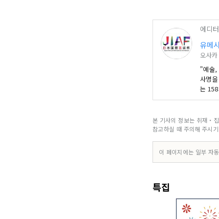
에디터
유메시
오사카
"예술,
사명을
는 15
펼쳐지
입니다
혀갈 수
본 기사의 정보는 취재・집
/ 사무
참고하실 때 주의해 주시기
타구 우메
******
이 페이지에는 일부 자동
특집