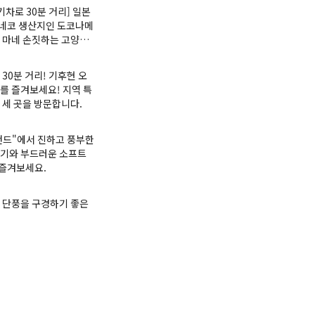
기차로 30분 거리] 일본
네코 생산지인 도코나메
 마네 손짓하는 고양이(
 ) 전시회에 대한 정보
 30분 거리! 기후현 오
를 즐겨보세요! 지역 특
 세 곳을 방문합니다.
랜드"에서 진하고 풍부한
고기와 부드러운 소프트
즐겨보세요.
 단풍을 구경하기 좋은