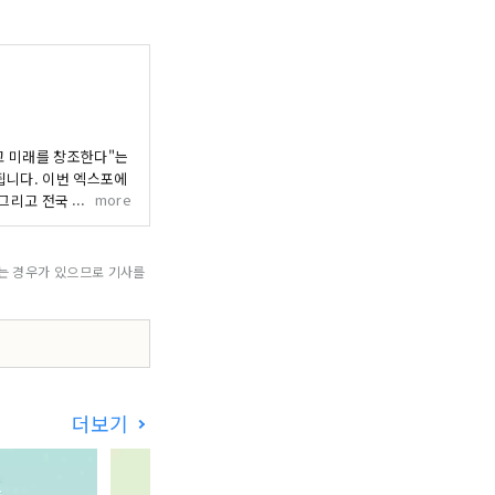
고 미래를 창조한다"는
됩니다. 이번 엑스포에
more
, 그리고 전국 각지에서
들어가는 데 기여할 것
 공동 창조의 범위를 넓
신산업 및 도시창조기구(주)
되는 경우가 있으므로 기사를
문사 빌딩, 오사카시 기
-6136-8803
더보기