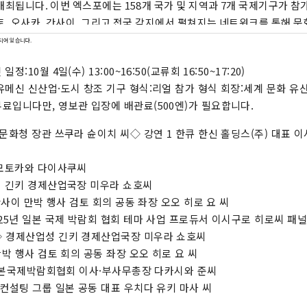
개최됩니다. 이번 엑스포에는 158개 국가 및 지역과 7개 국제기구가 참
토, 오사카, 간사이, 그리고 전국 각지에서 펼쳐지는 네트워크를 통해 문
순환과 삶이 빛나는 웰빙 미래를 만들어가는 데 기여할 것입니다. 이번 
되어 있습니다.
가들과 다양한 문화예술, 과학기술, 경제 분야에서 공동 창조의 범위를 
:10월 4일(수) 13:00~16:50(교류회 16:50~17:20)
. ************************************** 유메시마 신산업 
유메신 신산업·도시 창조 기구 형식:리얼 참가 형식 회장:세계 문화 유
: 건강한 도시디자인연구소(주) https://yumeshimakikou.org/
료입니다만, 영보관 입장에 배관료(500엔)가 필요합니다.
오사카시 기타구 우메다 3-4-5, 우편번호 530-0001 이메일:
@yumeshimakikou.com 전화: 06-6136-8803
문화청 장관 쓰쿠라 슌이치 씨◇ 강연 1 한큐 한신 홀딩스(주) 대표 이사
**********************************
 모토카와 다이사쿠씨
성 긴키 경제산업국장 미우라 쇼호씨
 간사이 만박 행사 검토 회의 공동 좌장 오오 히로 요 씨
025년 일본 국제 박람회 협회 테마 사업 프로듀서 이시구로 히로씨 패
◇ 경제산업성 긴키 경제산업국장 미우라 쇼호씨
만박 행사 검토 회의 공동 좌장 오오 히로 요 씨
년 일본국제박람회협회 이사·부사무총장 다카시와 준씨
 컨설팅 그룹 일본 공동 대표 우치다 유키 마사 씨