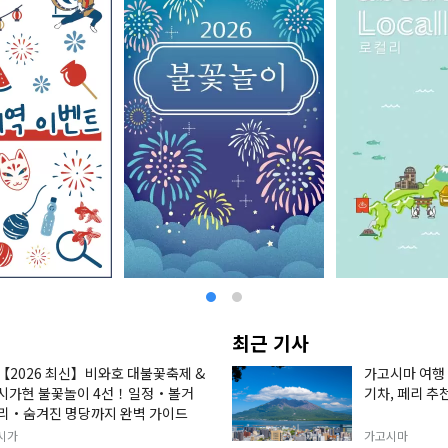
최근 기사
【2026 최신】비와호 대불꽃축제 &
가고시마 여행 
시가현 불꽃놀이 4선！일정・볼거
기차, 페리 추
리・숨겨진 명당까지 완벽 가이드
시가
가고시마