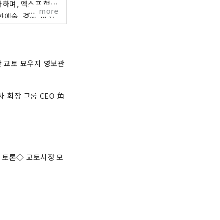
가하며, 엑스포 현장
more
화예술, 경제, 사회
엑스포를 통해 전 세
넓혀갈 수 있기를 기
및 도시창조기구(주) /
산 교토 묘우지 영보관
 마이니치 신문사 빌
 회장 그룹 CEO 角
널 토론◇ 교토시장 모