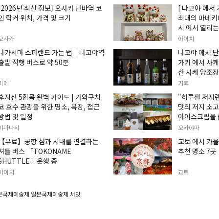
[2026년 최신 정보] 오사카 난바역 코
[ 나고야 에서 
인 락커 위치, 가격 및 크기
최대의 마네키
시 에서 열리는
손짓하는 고양이
오사카
아이치
입니다.
나가시마 스파랜드 가는 법｜나고야역
나고야 에서 단
출발 직행 버스로 약 50분
가키 에서 사케
산 사케 양조장
미에
기후
후지산 5합목 완벽 가이드 | 가와구치
"히루젠 저지
코 호수 관광을 위한 명소, 복장, 접근
맛의 저지 소
방법 및 일정
아이스크림을 
야마나시
오카야마
【무료】공항 섬과 시내를 연결하는
교토 에서 가을
셔틀 버스 「TOKONAME
추천 명소 7곳
SHUTTLE」운행 중
아이치
교토
본국제예술제 일본국제예술제 서밋