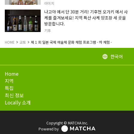
정보입니다.
아이치
나고야 에서 단 30분 거리! 기후현 오가키 에서 사
케를 즐겨보세요! 지역 특산 사케 양조장 세 곳을
방문합니다.
기후
HOME
교토
제 1 회 일본 국제 예술제 문화 체험 프로그램 - 차 체험 -
한국어
language
Home
지역
특집
최신 정보
Locally 소개
Copyright © MATCHA Inc.
Powered by