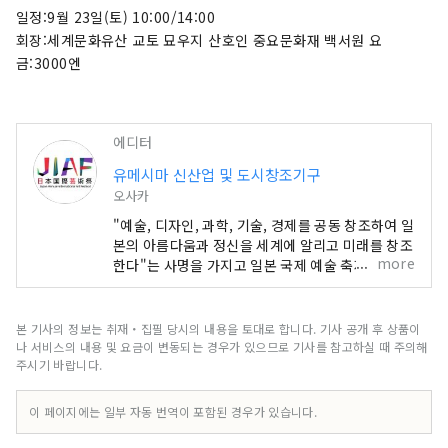
카, 간사이, 그리고 전국 각지에서 펼쳐지는 네트워
일정:9월 23일(토) 10:00/14:00
크를 통해 문화예술, 경제, 사회의 선순환과 삶이 빛
회장:세계문화유산 교토 묘우지 산호인 중요문화재 백서원 요
나는 웰빙 미래를 만들어가는 데 기여할 것입니다.
금:3000엔
이번 엑스포를 통해 전 세계 국가들과 다양한 문화
예술, 과학기술, 경제 분야에서 공동 창조의 범위를
넓혀갈 수 있기를 기대합니다.
에디터
************************************** 유
유메시마 신산업 및 도시창조기구
메시마 신산업 및 도시창조기구(주) / 사무국: 건강
오사카
한 도시디자인연구소(주)
https://yumeshimakikou.org/ 마이니치 신
"예술, 디자인, 과학, 기술, 경제를 공동 창조하여 일
문사 빌딩, 오사카시 기타구 우메다 3-4-5, 우편번
본의 아름다움과 정신을 세계에 알리고 미래를 창조
more
한다"는 사명을 가지고 일본 국제 예술 축제가 오사
호 530-0001 이메일:
카-간사이 엑스포와 동일한 6개월 기간에 개최됩니
info@yumeshimakikou.com 전화: 06-
다. 이번 엑스포에는 158개 국가 및 지역과 7개 국
6136-8803
제기구가 참가하며, 엑스포 현장과 교토, 오사카, 간
본 기사의 정보는 취재・집필 당시의 내용을 토대로 합니다. 기사 공개 후 상품이
***************************************
사이, 그리고 전국 각지에서 펼쳐지는 네트워크를
나 서비스의 내용 및 요금이 변동되는 경우가 있으므로 기사를 참고하실 때 주의해
통해 문화예술, 경제, 사회의 선순환과 삶이 빛나는
주시기 바랍니다.
웰빙 미래를 만들어가는 데 기여할 것입니다. 이번
엑스포를 통해 전 세계 국가들과 다양한 문화예술,
이 페이지에는 일부 자동 번역이 포함된 경우가 있습니다.
과학기술, 경제 분야에서 공동 창조의 범위를 넓혀
갈 수 있기를 기대합니다.