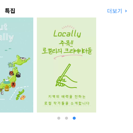
************************************** 유
특집
더보기
메시마 신산업 및 도시창조기구(주) / 사무국: 건강
한 도시디자인연구소(주)
https://yumeshimakikou.org/ 마이니치 신문
사 빌딩, 오사카시 기타구 우메다 3-4-5, 우편번호
530-0001 이메일:
info@yumeshimakikou.com 전화: 06-6136-
8803
***************************************