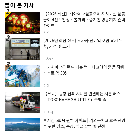
많이 본 기사
【2026 최신】비와호 대불꽃축제 & 시가현 불꽃
놀이 4선！일정・볼거리・숨겨진 명당까지 완벽
가이드
시가
[2026년 최신 정보] 오사카 난바역 코인 락커 위
치, 가격 및 크기
오사카
나가시마 스파랜드 가는 법｜나고야역 출발 직행
버스로 약 50분
미에
【무료】공항 섬과 시내를 연결하는 셔틀 버스
「TOKONAME SHUTTLE」운행 중
아이치
후지산 5합목 완벽 가이드 | 가와구치코 호수 관광
을 위한 명소, 복장, 접근 방법 및 일정