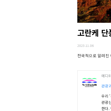
고란케 단
2023.11.06
전국적으로 알려진 
에디
관광과
우리 
관광산
한다.