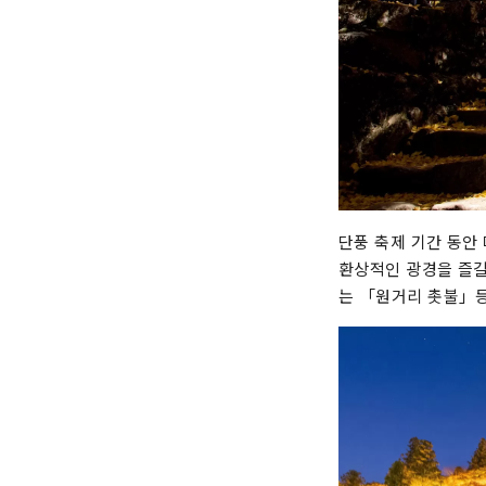
단풍 축제 기간 동안
환상적인 광경을 즐길
는 「원거리 촛불」등